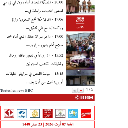
20:00 -
المملكة المتحدة: نساء يروين لبي بي سي
قصص اغتصاب وإساءة في...
17:06 -
اتفاقية مكة تجمع السعودية وتركيا
وباكستان، مع نفي تشكيل...
17:00 -
ما هو سر الاحتفال الذي أداه محمد
صلاح أمام جمهور طرابزون...
15:52 -
14 جريحاً في تفجير حافلة جرمانا،
وتحقيقات لكشف المسؤولين
13:15 -
سياحة القنص في سراييفو: تحقيقات
أوروبية تبحث عن أدلة بعد...
1 / 5
«
»
Toutes les news BBC
الجمعة 07 أوت 2026 | 23 صفر 1448