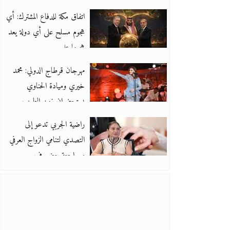
‏اتفاق مكة للدفاع المشترك: أي
هجوم مسلح على أي دولة يعد
هجوما عل
مهرجان قرطاج الدولي: محمد
خيري وميادة الحناوي
يستحضران زمن الطرب
راضية الجربي تدعو إلى
التصدي لتنامي الزواج العرفي
ومراجعة بعض ف