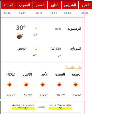
الفجر
الشروق
الظهر
العصر
المغرب
العشاء
20:59
19:22
16:13
12:32
05:30
03:51
30°
الرطــوبة:
% 55
37°
الــرياح:
تونس
4.55 كم/
27°
س
الجمعة
السبت
الأحد
الاثنين
الثلاثاء
36°-26
35°-27
36°-25
37°-26
37°-27
Avoirs en devises
Jours d'importation
(07/08)
25159,3
98