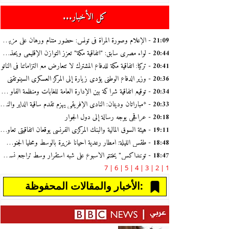
كل الأخبار...
- الإعلام وصورة المرأة في تونس: حضور متنامٍ ورهان على مزيد من التأثير
21:09
- لواء مصري سابق: "اتفاقية مكة" تعزز التوازن الإقليمي ويحذر من انزلاق المنطقة إلى صراع مذهبي
20:44
- تركيا: اتفاقية مكة للدفاع المشترك لا تتعارض مع التزاماتنا في الناتو
20:41
- وزير الدفاع الوطني يؤدّي زيارة إلى المركز العسكري السينوتقني
20:36
- توقيع اتفاقية شراكة بين الإدارة العامة للغابات ومنظمة الفاو لاستعادة غابات الصنوبر الحلبي بالقصرين
20:34
- *مباراتان وديتان: النادي الإفريقي يهزم تقدم ساقية الداير والنجم الساحلي يتجاوز أمل حمام سوسة
20:33
- عراقجي يوجه رسالة إلى دول الجوار
20:18
- هيئة السوق المالية والبنك المركزي الفرنسي يوقعان اتفاقيتي تعاون لتعزيز التكوين والثقافة المالية
19:11
- طقس الليلة: أمطار رعدية أحيانا غزيرة بالوسط ومحليا الجنوب وهبات رياح تتجاوز 70 كلم/س
18:48
- توننداكس" يختتم الأسبوع على شبه استقرار وسط تراجع نسق المبادلات
18:47
7
6 |
5 |
4 |
3 |
2 |
1 |
الأخبار والمقالات المحفوظة: