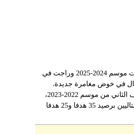
وينتهي عقد رونالدو مع النصر مع نهاية منافسات موسم 2024-2025 وراجت في
رتغال في خوض مغامرة جديدة.
وبعدما أحرز 14 هدفا في 16 مباراة خلال النصف الثاني من موسم 2022-2023،
تصدر رونالدو ترتيب الهدافين في الموسمين التاليين برصيد 35 هدفا و25 هدفا