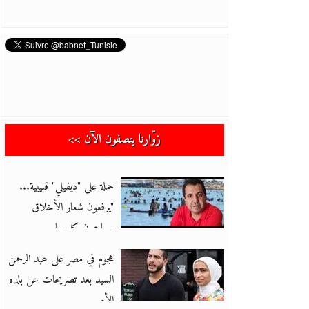
زوّارنا يتصفون الآن >>
حملة على "ديفيلي" قليبية...
"يرفعون شعار الأخلاق
ويهاجمون كل ما
هجوم في مصر على عبد الرحمن
السيد بعد تصريحات عن بلده
الأم