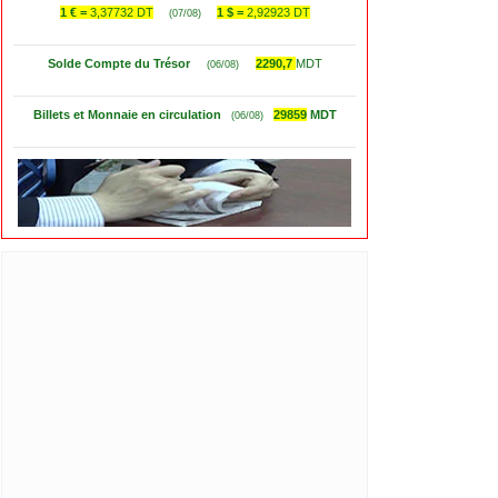
1 € =
3,37732 DT
1 $ =
2,92923 DT
(07/08)
Solde Compte du Trésor
2290,7
MDT
(06/08)
Billets et Monnaie en circulation
29859
MDT
(06/08)