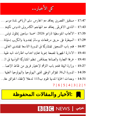
كل الأخبار...
- مستقبل القصرين يتعاقد مع الحارس سليم الرباعي لمدة موسم واحد
17:47
- النادي الافريقي يتعاقد مع المهاجم الكامروني تادوس نكينغ لمدة ثلاثة مواسم
17:43
- الألعاب المتوسطية تارانتو 2026: خمسة سباحين يمثلون تونس بقيادة أيوب الحفناوي وأحمد الجوادي
17:35
- السيطرة على حريق مرتفعات بوسالم بجندوبة والكريب بسليانة مع تواصل عمليات التبريد
17:29
- فتح باب التسجيل للمشاركة في الدورة التاسعة للمنتدى العالمي للبحر ببنزرت حول التلوث البلاستيكي في سبتمبر القادم
16:07
- الادارة الجهوية للصحة بمنوبة تعتزم انتداب اطارات شبه طبية في خمس اختصاصات
15:41
- غرفة التجارة والصناعة بصفاقس تنظم المشاركة التونسية في الدورة الجديدة لمعرض ليبيا الدولي للتنمية الزراعية من 21 الى 24 سبتمبر 2026
15:41
- وزارة البيئة تفتح باب الترشح لإختيار فريق من نقاط الإتصال من الشباب في مجال العمل المناخي
15:27
- الدورة ال36 للمؤتمر الوطني لفنيي البيولوجيا والبيولوجيا الطبية من 22 الى 24 أكتوبر 2026 بمدينة الحمامات
14:35
- وحدات الحماية المدنية تقوم ب115 تدخلا لإطفاء الحرائق خلال الاربع والعشرين ساعة الماضية
14:31
7
6 |
5 |
4 |
3 |
2 |
1 |
الأخبار والمقالات المحفوظة: