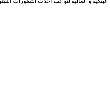
البنكية و المالية لتواكب أحدث التطورات التكنول