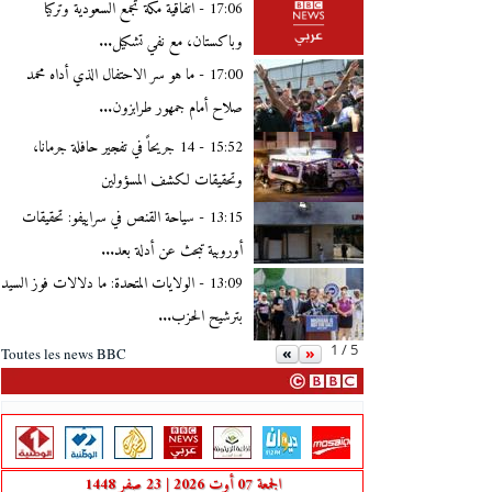
17:06 -
اتفاقية مكة تجمع السعودية وتركيا
وباكستان، مع نفي تشكيل...
17:00 -
ما هو سر الاحتفال الذي أداه محمد
صلاح أمام جمهور طرابزون...
15:52 -
14 جريحاً في تفجير حافلة جرمانا،
وتحقيقات لكشف المسؤولين
13:15 -
سياحة القنص في سراييفو: تحقيقات
أوروبية تبحث عن أدلة بعد...
13:09 -
الولايات المتحدة: ما دلالات فوز السيد
بترشيح الحزب...
1 / 5
«
»
Toutes les news BBC
الجمعة 07 أوت 2026 | 23 صفر 1448