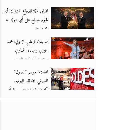
‏اتفاق مكة للدفاع المشترك: أي
هجوم مسلح على أي دولة يعد
هجوما عل
مهرجان قرطاج الدولي: محمد
خيري وميادة الحناوي
يستحضران زمن الطرب
انطلاق موسم "الصولد"
الصيفي 2026 اليوم..
تخفيضات تمتد على ستة أس