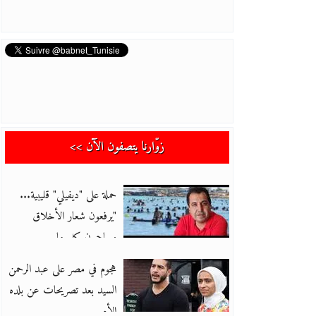
زوّارنا يتصفون الآن >>
حملة على "ديفيلي" قليبية...
"يرفعون شعار الأخلاق
ويهاجمون كل ما
هجوم في مصر على عبد الرحمن
السيد بعد تصريحات عن بلده
الأم