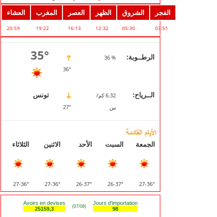
الفجر
الشروق
الظهر
العصر
المغرب
العشاء
20:59
19:22
16:13
12:32
05:30
03:51
35°
الرطــوبة:
% 36
36°
الــرياح:
تونس
6.32 كم/
27°
س
الجمعة
السبت
الأحد
الاثنين
الثلاثاء
36°-27
36°-27
37°-26
37°-26
36°-27
Avoirs en devises
Jours d'importation
(07/08)
25159,3
98