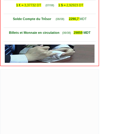
1 € =
3,37732 DT
1 $ =
2,92923 DT
(07/08)
Solde Compte du Trésor
2290,7
MDT
(06/08)
Billets et Monnaie en circulation
29859
MDT
(06/08)