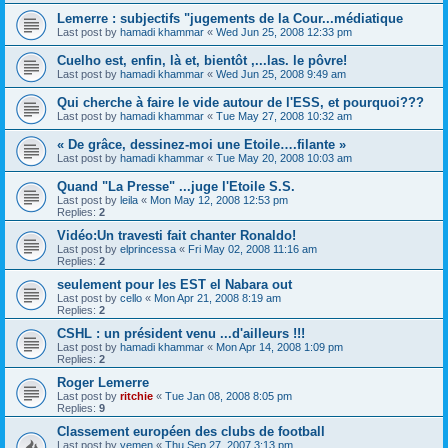
Lemerre : subjectifs "jugements de la Cour...médiatique
Last post by
hamadi khammar
«
Wed Jun 25, 2008 12:33 pm
Cuelho est, enfin, là et, bientôt ,...las. le pôvre!
Last post by
hamadi khammar
«
Wed Jun 25, 2008 9:49 am
Qui cherche à faire le vide autour de l'ESS, et pourquoi???
Last post by
hamadi khammar
«
Tue May 27, 2008 10:32 am
« De grâce, dessinez-moi une Etoile….filante »
Last post by
hamadi khammar
«
Tue May 20, 2008 10:03 am
Quand "La Presse" ...juge l'Etoile S.S.
Last post by
leila
«
Mon May 12, 2008 12:53 pm
Replies:
2
Vidéo:Un travesti fait chanter Ronaldo!
Last post by
elprincessa
«
Fri May 02, 2008 11:16 am
Replies:
2
seulement pour les EST el Nabara out
Last post by
cello
«
Mon Apr 21, 2008 8:19 am
Replies:
2
CSHL : un président venu ...d'ailleurs !!!
Last post by
hamadi khammar
«
Mon Apr 14, 2008 1:09 pm
Replies:
2
Roger Lemerre
Last post by
ritchie
«
Tue Jan 08, 2008 8:05 pm
Replies:
9
Classement européen des clubs de football
Last post by
yemen
«
Thu Sep 27, 2007 3:13 pm