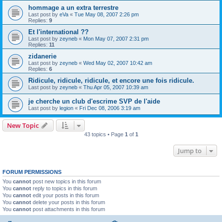
hommage a un extra terrestre
Last post by
eVa
«
Tue May 08, 2007 2:26 pm
Replies:
9
Et l'international ??
Last post by
zeyneb
«
Mon May 07, 2007 2:31 pm
Replies:
11
zidanerie
Last post by
zeyneb
«
Wed May 02, 2007 10:42 am
Replies:
6
Ridicule, ridicule, ridicule, et encore une fois ridicule.
Last post by
zeyneb
«
Thu Apr 05, 2007 10:39 am
je cherche un club d'escrime SVP de l'aide
Last post by
legion
«
Fri Dec 08, 2006 3:19 am
New Topic
43 topics • Page
1
of
1
Jump to
FORUM PERMISSIONS
You
cannot
post new topics in this forum
You
cannot
reply to topics in this forum
You
cannot
edit your posts in this forum
You
cannot
delete your posts in this forum
You
cannot
post attachments in this forum