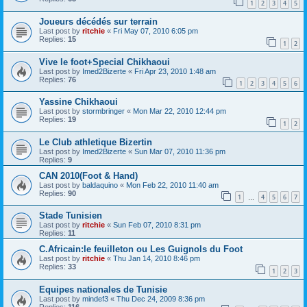
1
2
3
4
5
Joueurs décédés sur terrain
Last post by
ritchie
«
Fri May 07, 2010 6:05 pm
Replies:
15
1
2
Vive le foot+Special Chikhaoui
Last post by
Imed2Bizerte
«
Fri Apr 23, 2010 1:48 am
Replies:
76
1
2
3
4
5
6
Yassine Chikhaoui
Last post by
stormbringer
«
Mon Mar 22, 2010 12:44 pm
Replies:
19
1
2
Le Club athletique Bizertin
Last post by
Imed2Bizerte
«
Sun Mar 07, 2010 11:36 pm
Replies:
9
CAN 2010(Foot & Hand)
Last post by
baldaquino
«
Mon Feb 22, 2010 11:40 am
Replies:
90
1
4
5
6
7
…
Stade Tunisien
Last post by
ritchie
«
Sun Feb 07, 2010 8:31 pm
Replies:
11
C.Africain:le feuilleton ou Les Guignols du Foot
Last post by
ritchie
«
Thu Jan 14, 2010 8:46 pm
Replies:
33
1
2
3
Equipes nationales de Tunisie
Last post by
mindef3
«
Thu Dec 24, 2009 8:36 pm