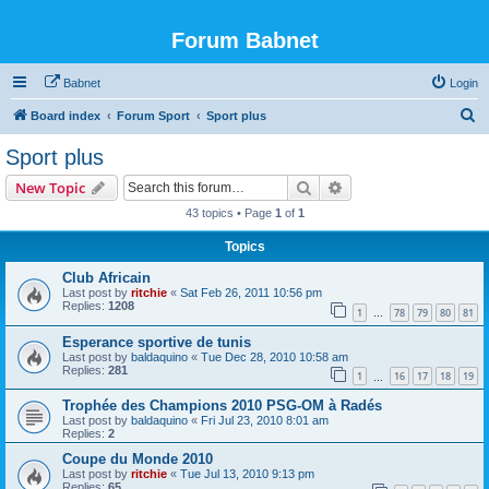
Forum Babnet
Babnet
Login
S
Board index
Forum Sport
Sport plus
e
Sport plus
a
Search
Advanced search
New Topic
r
43 topics • Page
1
of
1
c
Topics
h
Club Africain
Last post by
ritchie
«
Sat Feb 26, 2011 10:56 pm
Replies:
1208
1
78
79
80
81
…
Esperance sportive de tunis
Last post by
baldaquino
«
Tue Dec 28, 2010 10:58 am
Replies:
281
1
16
17
18
19
…
Trophée des Champions 2010 PSG-OM à Radés
Last post by
baldaquino
«
Fri Jul 23, 2010 8:01 am
Replies:
2
Coupe du Monde 2010
Last post by
ritchie
«
Tue Jul 13, 2010 9:13 pm
Replies:
65