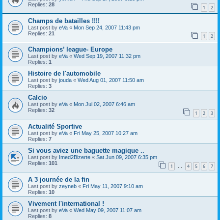
Replies:
28
1
2
Champs de batailles !!!!
Last post by
eVa
«
Mon Sep 24, 2007 11:43 pm
Replies:
21
1
2
Champions’ league- Europe
Last post by
eVa
«
Wed Sep 19, 2007 11:32 pm
Replies:
1
Histoire de l'automobile
Last post by
jouda
«
Wed Aug 01, 2007 11:50 am
Replies:
3
Calcio
Last post by
eVa
«
Mon Jul 02, 2007 6:46 am
Replies:
32
1
2
3
Actualité Sportive
Last post by
eVa
«
Fri May 25, 2007 10:27 am
Replies:
7
Si vous aviez une baguette magique ..
Last post by
Imed2Bizerte
«
Sat Jun 09, 2007 6:35 pm
Replies:
101
1
4
5
6
7
…
A 3 journée de la fin
Last post by
zeyneb
«
Fri May 11, 2007 9:10 am
Replies:
10
Vivement l'international !
Last post by
eVa
«
Wed May 09, 2007 11:07 am
Replies:
8