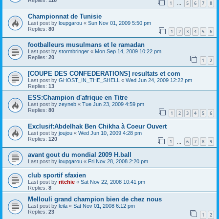
Replies:
116
1
5
6
7
8
…
Championnat de Tunisie
Last post by
loupgarou
«
Sun Nov 01, 2009 5:50 pm
Replies:
80
1
2
3
4
5
6
footballeurs musulmans et le ramadan
Last post by
stormbringer
«
Mon Sep 14, 2009 10:22 pm
Replies:
20
1
2
[COUPE DES CONFEDERATIONS] resultats et com
Last post by
GHOST_IN_THE_SHELL
«
Wed Jun 24, 2009 12:22 pm
Replies:
13
ESS:Champion d'afrique en Titre
Last post by
zeyneb
«
Tue Jun 23, 2009 4:59 pm
Replies:
80
1
2
3
4
5
6
Exclusif:Abdelhak Ben Chikha à Coeur Ouvert
Last post by
joujou
«
Wed Jun 10, 2009 4:28 pm
Replies:
120
1
6
7
8
9
…
avant gout du mondial 2009 H.ball
Last post by
loupgarou
«
Fri Nov 28, 2008 2:20 pm
club sportif sfaxien
Last post by
ritchie
«
Sat Nov 22, 2008 10:41 pm
Replies:
8
Mellouli grand champion bien de chez nous
Last post by
leila
«
Sat Nov 01, 2008 6:12 pm
Replies:
23
1
2