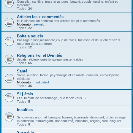
Conseils , carrière, trucs et astuces, beauté, couple, cuisine, enfant et
maternité.
Topics:
34
Articles les + commentés
Ici la discussion continue des articles les plus commentés ...
Moderator:
zeyneb
Topics:
22
Boite a soucis
Passage a vide,melancolie,coup de blues, tristesse et deuil, cherchez du
reconfort dans ce forum.
Topics:
12
Religions,Foi et Dvinités
debats religieux,questions/reponses,entraides
Topics:
65
Santé
Santé, nutrition, forme, psychologie et sexualité, conseils, encyclopédie
médicale
Moderator:
mod.patrol
Topics:
35
Si j étais...
Et si tu étais ce personnage , que feriez vous...?
Topics:
5
Insolites
Synonymes anormal, baroque, bizarre, bizarroïde, déroutant, drôle, étrange,
excentrique, extravagant, inaccoutumé, inhabituel, original, rare, singulier.
Topics:
9
Sexualité