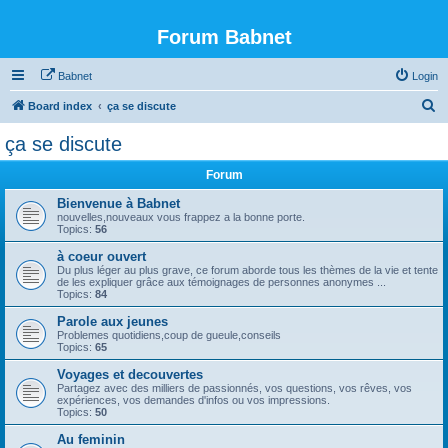
Forum Babnet
Babnet
Login
S
Board index
ça se discute
e
ça se discute
a
Forum
r
c
Bienvenue à Babnet
nouvelles,nouveaux vous frappez a la bonne porte.
h
Topics:
56
à coeur ouvert
Du plus léger au plus grave, ce forum aborde tous les thèmes de la vie et tente
de les expliquer grâce aux témoignages de personnes anonymes ...
Topics:
84
Parole aux jeunes
Problemes quotidiens,coup de gueule,conseils
Topics:
65
Voyages et decouvertes
Partagez avec des milliers de passionnés, vos questions, vos rêves, vos
expériences, vos demandes d'infos ou vos impressions.
Topics:
50
Au feminin