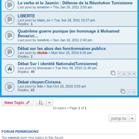
Le verbe et le Jasmin : Défense de la Révolution Tunisienne
Last post by
tenebrio
«
Thu Jan 20, 2011 3:50 am
LIBERTE
Last post by
kilani_se
«
Tue Jan 18, 2011 10:27 pm
Replies:
1
Quatrième guerre punique (en hommage à Mohamed
Bouazizi...
Last post by
tenebrio
«
Sun Jan 16, 2011 2:40 pm
Débat sur les abus des fonctionnaires publics
Last post by
ritchie
«
Mon Nov 15, 2010 6:25 pm
Replies:
2
Débat Sur l identité Nationale(Tunisienne)
Last post by
khorasan
«
Tue Nov 09, 2010 11:40 pm
Replies:
49
1
2
3
4
Debat citoyen:Civisme.
Last post by
leila
«
Sun Oct 10, 2010 3:03 am
Replies:
22
1
2
New Topic
10 topics • Page
1
of
1
Jump to
FORUM PERMISSIONS
You
cannot
post new topics in this forum