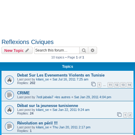
Reflexions Civiques
Search
Advanced search
New Topic
10 topics • Page
1
of
1
Topics
Debat Sur Les Evenements Violents en Tunisie
Last post by
kilani_se
«
Sat Jul 16, 2011 7:25 am
Replies:
202
1
11
12
13
14
…
CRIME
Last post by
7edi jabala7 +les autres
«
Sat Jan 29, 2011 4:04 pm
Débat sur la jeunesse tunisienne
Last post by
kilani_se
«
Sat Jan 22, 2011 9:24 am
Replies:
24
1
2
Révolution en péril !!!
Last post by
kilani_se
«
Thu Jan 20, 2011 2:17 pm
Replies:
1