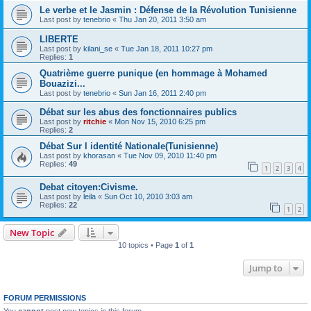
Le verbe et le Jasmin : Défense de la Révolution Tunisienne
Last post by
tenebrio
«
Thu Jan 20, 2011 3:50 am
LIBERTE
Last post by
kilani_se
«
Tue Jan 18, 2011 10:27 pm
Replies:
1
Quatrième guerre punique (en hommage à Mohamed
Bouazizi...
Last post by
tenebrio
«
Sun Jan 16, 2011 2:40 pm
Débat sur les abus des fonctionnaires publics
Last post by
ritchie
«
Mon Nov 15, 2010 6:25 pm
Replies:
2
Débat Sur l identité Nationale(Tunisienne)
Last post by
khorasan
«
Tue Nov 09, 2010 11:40 pm
Replies:
49
1
2
3
4
Debat citoyen:Civisme.
Last post by
leila
«
Sun Oct 10, 2010 3:03 am
Replies:
22
1
2
New Topic
10 topics • Page
1
of
1
Jump to
FORUM PERMISSIONS
You
cannot
post new topics in this forum