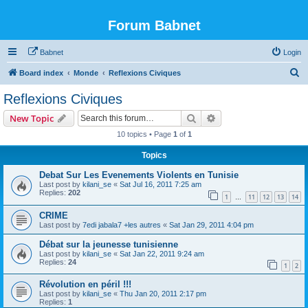
Forum Babnet
Babnet
Login
S
Board index
Monde
Reflexions Civiques
e
Reflexions Civiques
a
Search
Advanced search
New Topic
r
10 topics • Page
1
of
1
c
Topics
h
Debat Sur Les Evenements Violents en Tunisie
Last post by
kilani_se
«
Sat Jul 16, 2011 7:25 am
Replies:
202
1
11
12
13
14
…
CRIME
Last post by
7edi jabala7 +les autres
«
Sat Jan 29, 2011 4:04 pm
Débat sur la jeunesse tunisienne
Last post by
kilani_se
«
Sat Jan 22, 2011 9:24 am
Replies:
24
1
2
Révolution en péril !!!
Last post by
kilani_se
«
Thu Jan 20, 2011 2:17 pm
Replies:
1