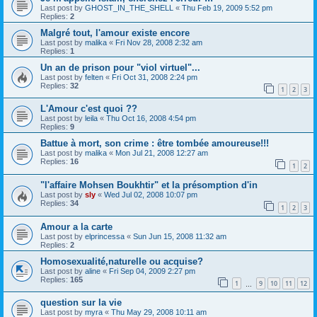
Last post by
GHOST_IN_THE_SHELL
«
Thu Feb 19, 2009 5:52 pm
Replies:
2
Malgré tout, l'amour existe encore
Last post by
malika
«
Fri Nov 28, 2008 2:32 am
Replies:
1
Un an de prison pour "viol virtuel"...
Last post by
felten
«
Fri Oct 31, 2008 2:24 pm
Replies:
32
1
2
3
L'Amour c'est quoi ??
Last post by
leila
«
Thu Oct 16, 2008 4:54 pm
Replies:
9
Battue à mort, son crime : être tombée amoureuse!!!
Last post by
malika
«
Mon Jul 21, 2008 12:27 am
Replies:
16
1
2
"l'affaire Mohsen Boukhtir" et la présomption d'in
Last post by
sly
«
Wed Jul 02, 2008 10:07 pm
Replies:
34
1
2
3
Amour a la carte
Last post by
elprincessa
«
Sun Jun 15, 2008 11:32 am
Replies:
2
Homosexualité,naturelle ou acquise?
Last post by
aline
«
Fri Sep 04, 2009 2:27 pm
Replies:
165
1
9
10
11
12
…
question sur la vie
Last post by
myra
«
Thu May 29, 2008 10:11 am