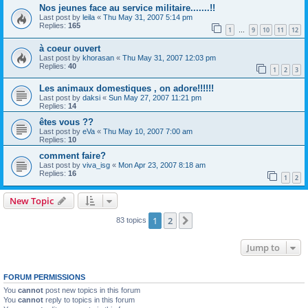
Nos jeunes face au service militaire.......!!
Last post by
leila
«
Thu May 31, 2007 5:14 pm
Replies:
165
1
9
10
11
12
…
à coeur ouvert
Last post by
khorasan
«
Thu May 31, 2007 12:03 pm
Replies:
40
1
2
3
Les animaux domestiques , on adore!!!!!!
Last post by
daksi
«
Sun May 27, 2007 11:21 pm
Replies:
14
êtes vous ??
Last post by
eVa
«
Thu May 10, 2007 7:00 am
Replies:
10
comment faire?
Last post by
viva_isg
«
Mon Apr 23, 2007 8:18 am
Replies:
16
1
2
New Topic
1
2
Next
83 topics
Jump to
FORUM PERMISSIONS
You
cannot
post new topics in this forum
You
cannot
reply to topics in this forum