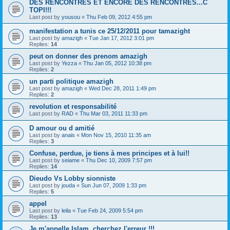
DES RENCONTRES ET ENCORE DES RENCONTRES...C
TOPI!!!
Last post by
yousou
«
Thu Feb 09, 2012 4:55 pm
manifestation a tunis ce 25/12/2011 pour tamazight
Last post by
amazigh
«
Tue Jan 17, 2012 3:01 pm
Replies:
14
peut on donner des prenom amazigh
Last post by
Yezza
«
Thu Jan 05, 2012 10:38 pm
Replies:
2
un parti politique amazigh
Last post by
amazigh
«
Wed Dec 28, 2011 1:49 pm
Replies:
2
revolution et responsabilité
Last post by
RAD
«
Thu Mar 03, 2011 11:33 pm
D amour ou d amitié
Last post by
anais
«
Mon Nov 15, 2010 11:35 am
Replies:
3
Confuse, perdue, je tiens à mes principes et à lui!!
Last post by
seiame
«
Thu Dec 10, 2009 7:57 pm
Replies:
14
Dieudo Vs Lobby sionniste
Last post by
jouda
«
Sun Jun 07, 2009 1:33 pm
Replies:
5
appel
Last post by
leila
«
Tue Feb 24, 2009 5:54 pm
Replies:
13
Je m'appelle Islam, cherchez l'erreur !!!