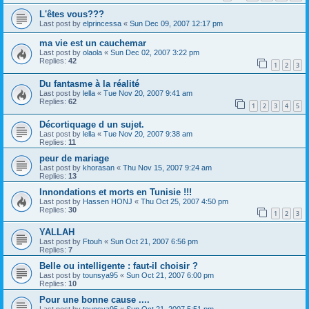
L'êtes vous???
Last post by
elprincessa
«
Sun Dec 09, 2007 12:17 pm
ma vie est un cauchemar
Last post by
olaola
«
Sun Dec 02, 2007 3:22 pm
Replies:
42
1
2
3
Du fantasme à la réalité
Last post by
lella
«
Tue Nov 20, 2007 9:41 am
Replies:
62
1
2
3
4
5
Décortiquage d un sujet.
Last post by
lella
«
Tue Nov 20, 2007 9:38 am
Replies:
11
peur de mariage
Last post by
khorasan
«
Thu Nov 15, 2007 9:24 am
Replies:
13
Innondations et morts en Tunisie !!!
Last post by
Hassen HONJ
«
Thu Oct 25, 2007 4:50 pm
Replies:
30
1
2
3
YALLAH
Last post by
Ftouh
«
Sun Oct 21, 2007 6:56 pm
Replies:
7
Belle ou intelligente : faut-il choisir ?
Last post by
tounsya95
«
Sun Oct 21, 2007 6:00 pm
Replies:
10
Pour une bonne cause ....