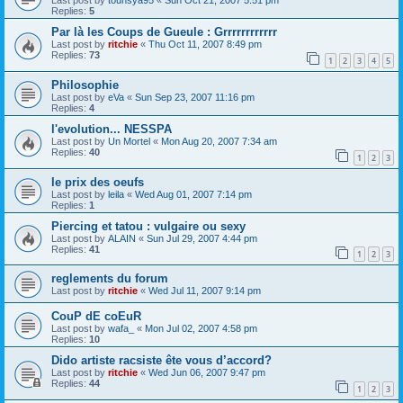
Last post by
tounsya95
«
Sun Oct 21, 2007 5:51 pm
Replies:
5
Par là les Coups de Gueule : Grrrrrrrrrrrr
Last post by
ritchie
«
Thu Oct 11, 2007 8:49 pm
Replies:
73
1
2
3
4
5
Philosophie
Last post by
eVa
«
Sun Sep 23, 2007 11:16 pm
Replies:
4
l'evolution... NESSPA
Last post by
Un Mortel
«
Mon Aug 20, 2007 7:34 am
Replies:
40
1
2
3
le prix des oeufs
Last post by
leila
«
Wed Aug 01, 2007 7:14 pm
Replies:
1
Piercing et tatou : vulgaire ou sexy
Last post by
ALAIN
«
Sun Jul 29, 2007 4:44 pm
Replies:
41
1
2
3
reglements du forum
Last post by
ritchie
«
Wed Jul 11, 2007 9:14 pm
CouP dE coEuR
Last post by
wafa_
«
Mon Jul 02, 2007 4:58 pm
Replies:
10
Dido artiste racsiste ête vous d’accord?
Last post by
ritchie
«
Wed Jun 06, 2007 9:47 pm
Replies:
44
1
2
3