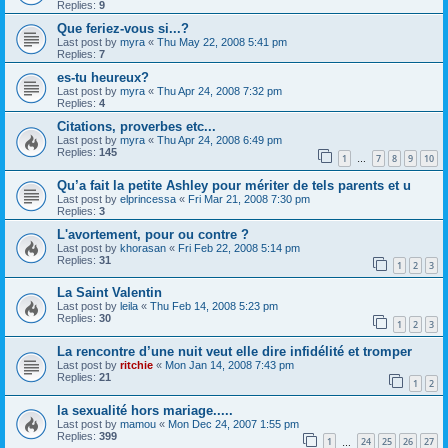
Replies:
9
Que feriez-vous si...?
Last post by
myra
«
Thu May 22, 2008 5:41 pm
Replies:
7
es-tu heureux?
Last post by
myra
«
Thu Apr 24, 2008 7:32 pm
Replies:
4
Citations, proverbes etc...
Last post by
myra
«
Thu Apr 24, 2008 6:49 pm
Replies:
145
1
7
8
9
10
…
Qu’a fait la petite Ashley pour mériter de tels parents et u
Last post by
elprincessa
«
Fri Mar 21, 2008 7:30 pm
Replies:
3
L'avortement, pour ou contre ?
Last post by
khorasan
«
Fri Feb 22, 2008 5:14 pm
Replies:
31
1
2
3
La Saint Valentin
Last post by
leila
«
Thu Feb 14, 2008 5:23 pm
Replies:
30
1
2
3
La rencontre d’une nuit veut elle dire infidélité et tromper
Last post by
ritchie
«
Mon Jan 14, 2008 7:43 pm
Replies:
21
1
2
la sexualité hors mariage.....
Last post by
mamou
«
Mon Dec 24, 2007 1:55 pm
Replies:
399
1
24
25
26
27
…