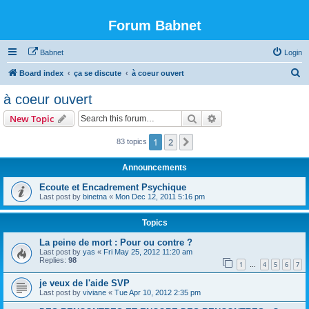
Forum Babnet
Babnet
Login
S
Board index
ça se discute
à coeur ouvert
e
à coeur ouvert
a
Search
Advanced search
New Topic
r
c
1
2
Next
83 topics
h
Announcements
Ecoute et Encadrement Psychique
Last post by
binetna
«
Mon Dec 12, 2011 5:16 pm
Topics
La peine de mort : Pour ou contre ?
Last post by
yas
«
Fri May 25, 2012 11:20 am
Replies:
98
1
4
5
6
7
…
je veux de l'aide SVP
Last post by
viviane
«
Tue Apr 10, 2012 2:35 pm