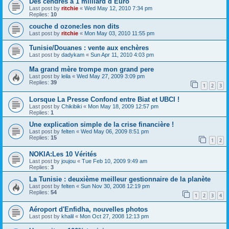
Des cendres a 1 milliard d Euro
Last post by
ritchie
«
Wed May 12, 2010 7:34 pm
Replies:
10
couche d ozone:les non dits
Last post by
ritchie
«
Mon May 03, 2010 11:55 pm
Tunisie/Douanes : vente aux enchères
Last post by
dadykam
«
Sun Apr 11, 2010 4:03 pm
Ma grand mère trompe mon grand pere
Last post by
leila
«
Wed May 27, 2009 3:09 pm
Replies:
39
1
2
3
Lorsque La Presse Confond entre Biat et UBCI !
Last post by
Chikibiki
«
Mon May 18, 2009 12:57 pm
Replies:
1
Une explication simple de la crise financière !
Last post by
felten
«
Wed May 06, 2009 8:51 pm
Replies:
15
1
2
NOKIA:Les 10 Vérités
Last post by
joujou
«
Tue Feb 10, 2009 9:49 am
Replies:
3
La Tunisie : deuxième meilleur gestionnaire de la planète
Last post by
felten
«
Sun Nov 30, 2008 12:19 pm
Replies:
54
1
2
3
4
Aéroport d'Enfidha, nouvelles photos
Last post by
khalil
«
Mon Oct 27, 2008 12:13 pm