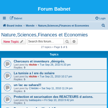
Forum Babnet
Babnet
Login
S
Board index
Monde
Nature,Sciences,Finances et Economies
e
Nature,Sciences,Finances et Economies
a
Search
Advanced search
New Topic
r
27 topics • Page
1
of
1
c
Topics
h
Cherceurs et inventeurs ,dénigrés.
Last post by
ritchie
«
Tue Sep 28, 2010 6:33 pm
Replies:
9
La tunisie a l ere du solaire
Last post by
ritchie
«
Tue Sep 21, 2010 10:17 pm
Replies:
5
un lac au sahara!!!
Last post by
Chikibiki
«
Sat Sep 11, 2010 11:24 pm
Replies:
6
Protection et securisation des REACTEURS d avions.
Last post by
baldaquino
«
Fri Sep 10, 2010 9:42 pm
Replies:
1