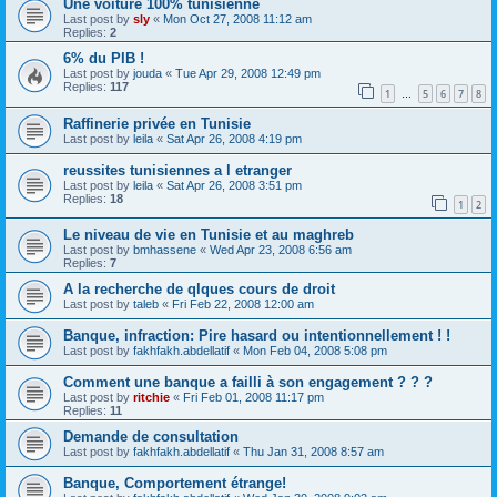
Une voiture 100% tunisienne
Last post by
sly
«
Mon Oct 27, 2008 11:12 am
Replies:
2
6% du PIB !
Last post by
jouda
«
Tue Apr 29, 2008 12:49 pm
Replies:
117
1
5
6
7
8
…
Raffinerie privée en Tunisie
Last post by
leila
«
Sat Apr 26, 2008 4:19 pm
reussites tunisiennes a l etranger
Last post by
leila
«
Sat Apr 26, 2008 3:51 pm
Replies:
18
1
2
Le niveau de vie en Tunisie et au maghreb
Last post by
bmhassene
«
Wed Apr 23, 2008 6:56 am
Replies:
7
A la recherche de qlques cours de droit
Last post by
taleb
«
Fri Feb 22, 2008 12:00 am
Banque, infraction: Pire hasard ou intentionnellement ! !
Last post by
fakhfakh.abdellatif
«
Mon Feb 04, 2008 5:08 pm
Comment une banque a failli à son engagement ? ? ?
Last post by
ritchie
«
Fri Feb 01, 2008 11:17 pm
Replies:
11
Demande de consultation
Last post by
fakhfakh.abdellatif
«
Thu Jan 31, 2008 8:57 am
Banque, Comportement étrange!