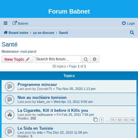
Forum Babnet
Babnet
Login
S
Board index
ça se discute
Santé
e
Santé
a
Moderator:
mod.patrol
r
Search
Advanced search
New Topic
c
35 topics • Page
1
of
1
h
Topics
Programme minceur
Last post by
Zeynab75
«
Thu Nov 05, 2020 1:13 pm
Non au nucléaire tunisien
Last post by
kilani_se
«
Wed Apr 13, 2011 9:50 am
La Cigarette, Kill it before it Kills you
Last post by
radhouene
«
Fri Feb 25, 2011 7:56 pm
Replies:
202
1
11
12
13
14
…
Le Sida en Tunisie
Last post by
leila
«
Thu Dec 02, 2010 11:08 pm
Replies:
5