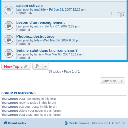
saison éstivale
Last post by
mathilde
«
Fri Jun 29, 2007 12:26 am
Replies:
16
1
2
besoin d'un renseignement
Last post by
mtcs
«
Sat Apr 07, 2007 2:22 pm
Replies:
8
Phobie....destructrice
Last post by
leila
«
Wed Mar 14, 2007 6:58 pm
Replies:
6
Sida:le salut dans la circoncision?
Last post by
lamia
«
Mon Mar 05, 2007 11:12 am
Replies:
8
New Topic
35 topics • Page
1
of
1
Jump to
FORUM PERMISSIONS
You
cannot
post new topics in this forum
You
cannot
reply to topics in this forum
You
cannot
edit your posts in this forum
You
cannot
delete your posts in this forum
You
cannot
post attachments in this forum
Board index
Delete cookies
All times are
UTC+01:00