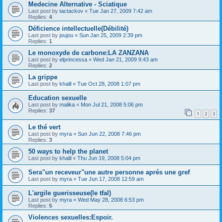
Medecine Alternative - Sciatique
Last post by
tactackov
«
Tue Jan 27, 2009 7:42 am
Replies:
4
Déficience intellectuelle(Débilité)
Last post by
joujou
«
Sun Jan 25, 2009 2:39 pm
Replies:
1
Le monoxyde de carbone:LA ZANZANA
Last post by
elprincessa
«
Wed Jan 21, 2009 9:43 am
Replies:
2
La grippe
Last post by
khalil
«
Tue Oct 28, 2008 1:07 pm
Education sexuelle
Last post by
malika
«
Mon Jul 21, 2008 5:06 pm
Replies:
37
1
2
3
Le thé vert
Last post by
myra
«
Sun Jun 22, 2008 7:46 pm
Replies:
3
50 ways to help the planet
Last post by
khalil
«
Thu Jun 19, 2008 5:04 pm
Sera"un receveur"une autre personne aprés une gref
Last post by
myra
«
Tue Jun 17, 2008 12:59 am
L'argile guerisseuse(le tfal)
Last post by
myra
«
Wed May 28, 2008 6:53 pm
Replies:
5
Violences sexuelles:Espoir.