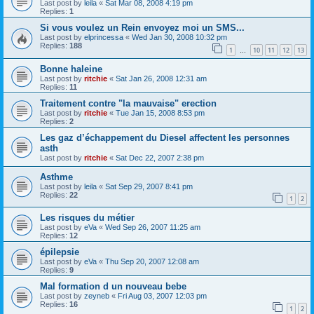
Last post by
leila
«
Sat Mar 08, 2008 4:19 pm
Replies:
1
Si vous voulez un Rein envoyez moi un SMS...
Last post by
elprincessa
«
Wed Jan 30, 2008 10:32 pm
Replies:
188
1
10
11
12
13
…
Bonne haleine
Last post by
ritchie
«
Sat Jan 26, 2008 12:31 am
Replies:
11
Traitement contre "la mauvaise" erection
Last post by
ritchie
«
Tue Jan 15, 2008 8:53 pm
Replies:
2
Les gaz d’échappement du Diesel affectent les personnes
asth
Last post by
ritchie
«
Sat Dec 22, 2007 2:38 pm
Asthme
Last post by
leila
«
Sat Sep 29, 2007 8:41 pm
Replies:
22
1
2
Les risques du métier
Last post by
eVa
«
Wed Sep 26, 2007 11:25 am
Replies:
12
épilepsie
Last post by
eVa
«
Thu Sep 20, 2007 12:08 am
Replies:
9
Mal formation d un nouveau bebe
Last post by
zeyneb
«
Fri Aug 03, 2007 12:03 pm
Replies:
16
1
2