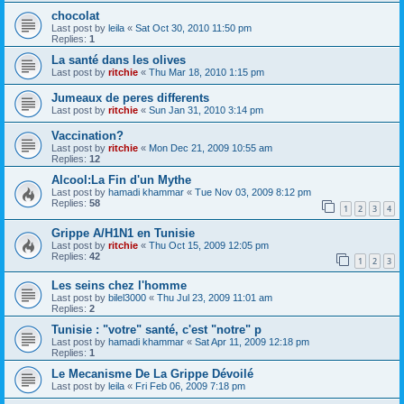
chocolat
Last post by
leila
«
Sat Oct 30, 2010 11:50 pm
Replies:
1
La santé dans les olives
Last post by
ritchie
«
Thu Mar 18, 2010 1:15 pm
Jumeaux de peres differents
Last post by
ritchie
«
Sun Jan 31, 2010 3:14 pm
Vaccination?
Last post by
ritchie
«
Mon Dec 21, 2009 10:55 am
Replies:
12
Alcool:La Fin d'un Mythe
Last post by
hamadi khammar
«
Tue Nov 03, 2009 8:12 pm
Replies:
58
1
2
3
4
Grippe A/H1N1 en Tunisie
Last post by
ritchie
«
Thu Oct 15, 2009 12:05 pm
Replies:
42
1
2
3
Les seins chez l'homme
Last post by
bilel3000
«
Thu Jul 23, 2009 11:01 am
Replies:
2
Tunisie : "votre" santé, c'est "notre" p
Last post by
hamadi khammar
«
Sat Apr 11, 2009 12:18 pm
Replies:
1
Le Mecanisme De La Grippe Dévoilé
Last post by
leila
«
Fri Feb 06, 2009 7:18 pm