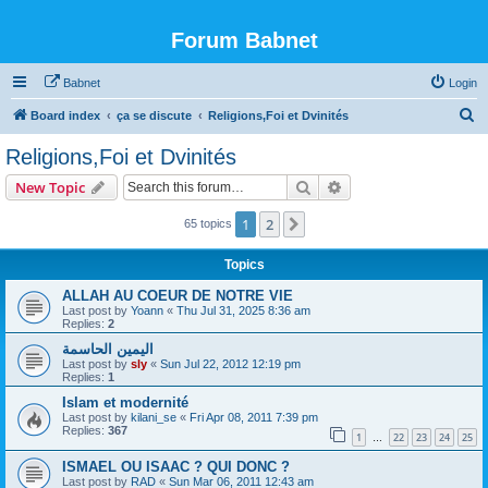
Forum Babnet
Babnet
Login
S
Board index
ça se discute
Religions,Foi et Dvinités
e
Religions,Foi et Dvinités
a
Search
Advanced search
New Topic
r
c
1
2
Next
65 topics
h
Topics
ALLAH AU COEUR DE NOTRE VIE
Last post by
Yoann
«
Thu Jul 31, 2025 8:36 am
Replies:
2
اليمين الحاسمة
Last post by
sly
«
Sun Jul 22, 2012 12:19 pm
Replies:
1
Islam et modernité
Last post by
kilani_se
«
Fri Apr 08, 2011 7:39 pm
Replies:
367
1
22
23
24
25
…
ISMAEL OU ISAAC ? QUI DONC ?
Last post by
RAD
«
Sun Mar 06, 2011 12:43 am