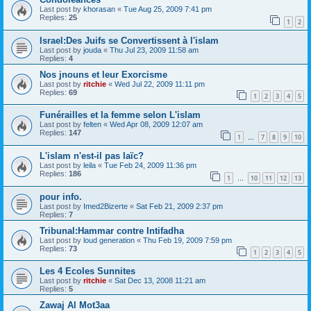
Last post by
khorasan
«
Tue Aug 25, 2009 7:41 pm
Replies:
25
1
2
Israel:Des Juifs se Convertissent à l'islam
Last post by
jouda
«
Thu Jul 23, 2009 11:58 am
Replies:
4
Nos jnouns et leur Exorcisme
Last post by
ritchie
«
Wed Jul 22, 2009 11:11 pm
Replies:
69
1
2
3
4
5
Funérailles et la femme selon L'islam
Last post by
felten
«
Wed Apr 08, 2009 12:07 am
Replies:
147
1
7
8
9
10
…
L'islam n'est-il pas laïc?
Last post by
leila
«
Tue Feb 24, 2009 11:36 pm
Replies:
186
1
10
11
12
13
…
pour info.
Last post by
Imed2Bizerte
«
Sat Feb 21, 2009 2:37 pm
Replies:
7
Tribunal:Hammar contre Intifadha
Last post by
loud generation
«
Thu Feb 19, 2009 7:59 pm
Replies:
73
1
2
3
4
5
Les 4 Ecoles Sunnites
Last post by
ritchie
«
Sat Dec 13, 2008 11:21 am
Replies:
5
Zawaj Al Mot3aa