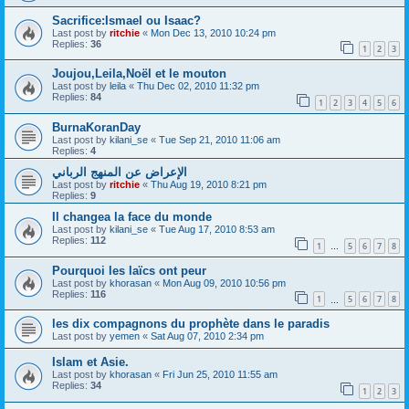
Sacrifice:Ismael ou Isaac?
Last post by
ritchie
«
Mon Dec 13, 2010 10:24 pm
Replies:
36
1
2
3
Joujou,Leila,Noël et le mouton
Last post by
leila
«
Thu Dec 02, 2010 11:32 pm
Replies:
84
1
2
3
4
5
6
BurnaKoranDay
Last post by
kilani_se
«
Tue Sep 21, 2010 11:06 am
Replies:
4
الإعراض عن المنهج الرباني
Last post by
ritchie
«
Thu Aug 19, 2010 8:21 pm
Replies:
9
Il changea la face du monde
Last post by
kilani_se
«
Tue Aug 17, 2010 8:53 am
Replies:
112
1
5
6
7
8
…
Pourquoi les laïcs ont peur
Last post by
khorasan
«
Mon Aug 09, 2010 10:56 pm
Replies:
116
1
5
6
7
8
…
les dix compagnons du prophète dans le paradis
Last post by
yemen
«
Sat Aug 07, 2010 2:34 pm
Islam et Asie.
Last post by
khorasan
«
Fri Jun 25, 2010 11:55 am
Replies:
34
1
2
3