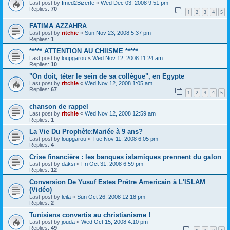
Last post by
Imed2Bizerte
«
Wed Dec 03, 2008 9:51 pm
Replies:
70
1
2
3
4
5
FATIMA AZZAHRA
Last post by
ritchie
«
Sun Nov 23, 2008 5:37 pm
Replies:
1
***** ATTENTION AU CHIISME *****
Last post by
loupgarou
«
Wed Nov 12, 2008 11:24 am
Replies:
10
"On doit, téter le sein de sa collègue", en Egypte
Last post by
ritchie
«
Wed Nov 12, 2008 1:05 am
Replies:
67
1
2
3
4
5
chanson de rappel
Last post by
ritchie
«
Wed Nov 12, 2008 12:59 am
Replies:
1
La Vie Du Prophète:Mariée à 9 ans?
Last post by
loupgarou
«
Tue Nov 11, 2008 6:05 pm
Replies:
4
Crise financière : les banques islamiques prennent du galon
Last post by
daksi
«
Fri Oct 31, 2008 6:59 pm
Replies:
12
Conversion De Yusuf Estes Prêtre Americain à L'ISLAM
(Vidéo)
Last post by
leila
«
Sun Oct 26, 2008 12:18 pm
Replies:
2
Tunisiens convertis au christianisme !
Last post by
jouda
«
Wed Oct 15, 2008 4:10 pm
Replies:
49