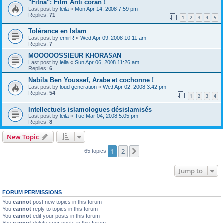
"Fitna": Film Anti coran !
Last post by
leila
«
Mon Apr 14, 2008 7:59 pm
Replies:
71
1
2
3
4
5
Tolérance en Islam
Last post by
emirR
«
Wed Apr 09, 2008 10:11 am
Replies:
7
MOOOOOSSIEUR KHORASAN
Last post by
leila
«
Sun Apr 06, 2008 11:26 am
Replies:
6
Nabila Ben Youssef, Arabe et cochonne !
Last post by
loud generation
«
Wed Apr 02, 2008 3:42 pm
Replies:
54
1
2
3
4
Intellectuels islamologues désislamisés
Last post by
leila
«
Tue Mar 04, 2008 5:05 pm
Replies:
8
New Topic
1
2
Next
65 topics
Jump to
FORUM PERMISSIONS
You
cannot
post new topics in this forum
You
cannot
reply to topics in this forum
You
cannot
edit your posts in this forum
You
cannot
delete your posts in this forum