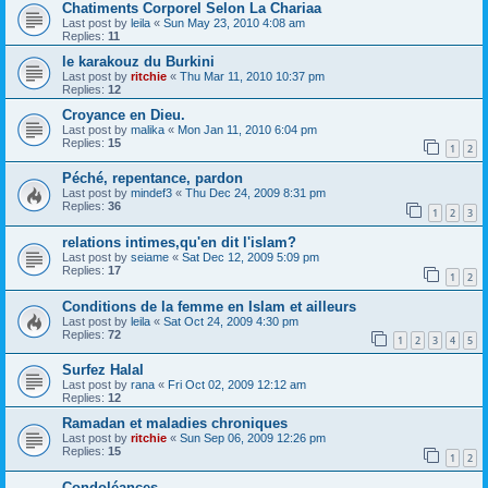
Chatiments Corporel Selon La Chariaa
Last post by
leila
«
Sun May 23, 2010 4:08 am
Replies:
11
le karakouz du Burkini
Last post by
ritchie
«
Thu Mar 11, 2010 10:37 pm
Replies:
12
Croyance en Dieu.
Last post by
malika
«
Mon Jan 11, 2010 6:04 pm
Replies:
15
1
2
Péché, repentance, pardon
Last post by
mindef3
«
Thu Dec 24, 2009 8:31 pm
Replies:
36
1
2
3
relations intimes,qu'en dit l'islam?
Last post by
seiame
«
Sat Dec 12, 2009 5:09 pm
Replies:
17
1
2
Conditions de la femme en Islam et ailleurs
Last post by
leila
«
Sat Oct 24, 2009 4:30 pm
Replies:
72
1
2
3
4
5
Surfez Halal
Last post by
rana
«
Fri Oct 02, 2009 12:12 am
Replies:
12
Ramadan et maladies chroniques
Last post by
ritchie
«
Sun Sep 06, 2009 12:26 pm
Replies:
15
1
2
Condoléances