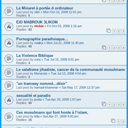
1
2
3
4
Le Minaret à portée d ordinateur
Last post by
slim
«
Mon Oct 13, 2008 11:01 pm
Replies:
5
EID MABROUK 3LIKOM
Last post by
ritchie
«
Fri Oct 03, 2008 1:16 am
Replies:
42
1
2
3
Pornographie paradisiaque...
Last post by
malika
«
Mon Jul 21, 2008 11:40 pm
Replies:
45
1
2
3
4
La Violence Biblique
Last post by
zara
«
Tue Jul 15, 2008 9:01 pm
Replies:
4
Le salafisme jihadiste, cancer de la communauté musulmane
Last post by
Menarets
«
Tue Jul 15, 2008 4:54 pm
Replies:
2
"un tramway nommé...désir"
Last post by
hamadi khammar
«
Sat May 17, 2008 12:37 pm
sexualité et paradis
Last post by
jouda
«
Tue Apr 29, 2008 1:07 pm
Replies:
45
1
2
3
4
Ces musulmans qui font honte à l’islam,
Last post by
leila
«
Sun Apr 27, 2008 4:00 pm
Replies:
15
1
2