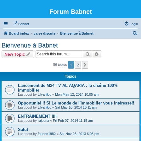
Forum Babnet
Babnet
Login
S
Board index
ça se discute
Bienvenue à Babnet
e
Bienvenue à Babnet
a
Search
Advanced search
New Topic
r
c
1
2
Next
56 topics
h
Topics
Lancement de M24 TV AL AQARIA : la chaîne 100%
immobilier
Last post by
Lilya lilou
«
Mon May 12, 2014 10:05 am
Opportunité !! Si Le monde de l'immobilier vous intéresse!!
Last post by
Lilya lilou
«
Sat May 10, 2014 10:11 am
ENTRAINEMENT !!!!
Last post by
rajouna
«
Fri Feb 07, 2014 11:15 am
Salut
Last post by
faucon1982
«
Sat Nov 23, 2013 6:05 pm