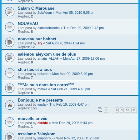
Replies:
5
Salam C Marouane
Last post by
JobAdom
«
Mon Apr 05, 2010 8:05 pm
Replies:
2
NOUVEAU
Last post by
clubistebarcha
«
Tue Dec 29, 2009 2:42 pm
Replies:
8
nouveau sur babnet
Last post by
sly
«
Sat Aug 08, 2009 1:24 am
Replies:
12
salémou aleykom une de plus
Last post by
amatu_ALLAH
«
Mon Apr 27, 2009 12:06 pm
Replies:
8
slt a ttes et a tous
Last post by
seiame
«
Mon Mar 09, 2009 6:40 pm
Replies:
7
****Je suis dans ton corps****
Last post by
malika
«
Sat Feb 21, 2009 4:10 pm
Replies:
8
Bonjour,je me presente
Last post by
jouda
«
Thu Feb 19, 2009 4:47 pm
Replies:
156
1
8
9
10
11
…
nouvelle arivée
Last post by
ritchie
«
Mon Dec 29, 2008 9:43 pm
Replies:
1
assalame 3alaykom
Last post by
loupgarou
«
Wed Nov 12, 2008 11:26 am