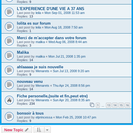
Replies:
9
L'EXPERIENCE D'UNE VIE A 37 ANS
Last post by
leila
«
Mon Sep 01, 2008 11:53 am
Replies:
13
lolita es sur forum
Last post by
leila
«
Mon Aug 18, 2008 7:50 am
Replies:
1
Merci de m'accepter dans votre forum
Last post by
malika
«
Wed Aug 06, 2008 8:44 am
Replies:
3
Malika
Last post by
malika
«
Mon Jul 21, 2008 1:35 pm
Replies:
14
ahlaaaaa je suis nouvelle
Last post by
Menarets
«
Sun Jul 13, 2008 9:20 am
Replies:
9
nouveau venu
Last post by
Menarets
«
Thu Apr 24, 2008 8:56 pm
Replies:
14
Fiche personelle,(suite et fin,peut etre)
Last post by
Menarets
«
Sun Apr 20, 2008 8:35 am
Replies:
234
1
13
14
15
16
…
bonsoir à tous
Last post by
elprincessa
«
Mon Feb 25, 2008 10:47 pm
Replies:
9
New Topic