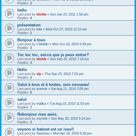
Replies:
2
hello
Last post by
ritchie
«
Sun Jan 23, 2011 1:56 pm
Replies:
4
présentation
Last post by
leila
«
Wed Oct 27, 2010 12:23 am
Replies:
2
Bonjour à tous
Last post by
Chikibiki
«
Mon Oct 18, 2010 5:49 pm
Replies:
3
Toc toc toc, est-ce que je peux entrer?
Last post by
ritchie
«
Sun Sep 26, 2010 7:18 pm
Replies:
3
Hello
Last post by
sly
«
Thu Sep 23, 2010 7:02 pm
Replies:
2
Salut à tous et à toutes, suis nouveau!
Last post by
artemis
«
Sat Aug 21, 2010 2:05 pm
Replies:
5
salut
Last post by
malika
«
Tue Aug 10, 2010 11:53 pm
Replies:
7
Rebonjour mes amis.
Last post by
zeyneb
«
Sun May 30, 2010 5:14 pm
Replies:
3
voyons si babnet est un issu!!
Last post by
Sannouu
«
Mon Apr 26, 2010 9:26 pm