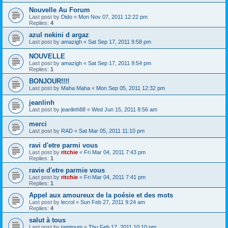
Nouvelle Au Forum
Last post by
Dido
«
Mon Nov 07, 2011 12:22 pm
Replies:
4
azul nekini d argaz
Last post by
amazigh
«
Sat Sep 17, 2011 9:58 pm
NOUVELLE
Last post by
amazigh
«
Sat Sep 17, 2011 9:54 pm
Replies:
1
BONJOUR!!!!
Last post by
Maha Maha
«
Mon Sep 05, 2011 12:32 pm
jeanlinh
Last post by
jeanlinh88
«
Wed Jun 15, 2011 8:56 am
merci
Last post by
RAD
«
Sat Mar 05, 2011 11:10 pm
ravi d'etre parmi vous
Last post by
ritchie
«
Fri Mar 04, 2011 7:43 pm
Replies:
1
ravie d'etre parmie vous
Last post by
ritchie
«
Fri Mar 04, 2011 7:41 pm
Replies:
1
Appel aux amoureux de la poésie et des mots
Last post by
lecrol
«
Sun Feb 27, 2011 9:24 am
Replies:
4
salut à tous
Last post by
tamtoum
«
Thu Feb 17, 2011 10:10 pm