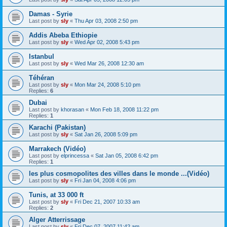
Damas - Syrie
Last post by
sly
«
Thu Apr 03, 2008 2:50 pm
Addis Abeba Ethiopie
Last post by
sly
«
Wed Apr 02, 2008 5:43 pm
Istanbul
Last post by
sly
«
Wed Mar 26, 2008 12:30 am
Téhéran
Last post by
sly
«
Mon Mar 24, 2008 5:10 pm
Replies:
6
Dubai
Last post by
khorasan
«
Mon Feb 18, 2008 11:22 pm
Replies:
1
Karachi (Pakistan)
Last post by
sly
«
Sat Jan 26, 2008 5:09 pm
Marrakech (Vidéo)
Last post by
elprincessa
«
Sat Jan 05, 2008 6:42 pm
Replies:
1
les plus cosmopolites des villes dans le monde ...(Vidéo)
Last post by
sly
«
Fri Jan 04, 2008 4:06 pm
Tunis, at 33 000 ft
Last post by
sly
«
Fri Dec 21, 2007 10:33 am
Replies:
2
Alger Atterrissage
Last post by
sly
«
Fri Dec 07, 2007 11:42 am