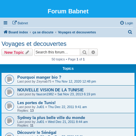
Forum Babnet
Babnet
Login
S
Board index
ça se discute
Voyages et decouvertes
e
Voyages et decouvertes
a
Search
Advanced search
New Topic
r
50 topics • Page
1
of
1
c
Topics
h
Pourquoi manger bio ?
Last post by
Zeynab75
«
Thu Nov 12, 2020 12:48 pm
NOUVELLE VISION DE LA TUNISIE
Last post by
faucon1982
«
Sat Nov 23, 2013 6:19 pm
Les portes de Tunis!
Last post by
Jul01
«
Thu Dec 22, 2011 9:41 am
Replies:
13
Sydney la plus belle ville du monde
Last post by
Jul01
«
Wed Dec 21, 2011 8:44 am
Replies:
11
Découvrir le Sénégal