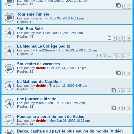
Last post by
Jul01
«
Tue Dec 20, 2011 10:11 am
Replies:
19
1
2
Tourisme Tunisie
Last post by
anis
«
Fri Nov 05, 2010 10:11 pm
Replies:
1
Sidi Bou Said
Last post by
leila
«
Sun Oct 17, 2010 2:00 am
Replies:
45
1
2
3
4
La Medina:Le Collège Sadiki
Last post by
Imed2Bizerte
«
Thu Jul 23, 2009 10:11 am
Replies:
93
1
4
5
6
7
…
Souvenirs de vacances
Last post by
ritchie
«
Sat Jun 13, 2009 1:12 pm
Replies:
19
1
2
Le Malheur du Cap Bon
Last post by
ritchie
«
Thu Jun 11, 2009 8:45 pm
Replies:
33
1
2
3
une journée a bizerte
Last post by
felten
«
Thu Jun 11, 2009 7:43 pm
Replies:
31
1
2
3
Panorama a partir du pont de Rades
Last post by
ritchie
«
Mon Jun 01, 2009 10:26 pm
Replies:
14
Dacca, capitale du pays le plus pauvre du monde (Vidéo)