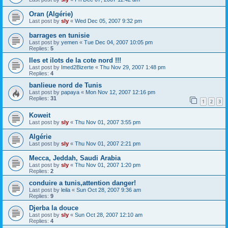
Oran (Algérie)
Last post by
sly
«
Wed Dec 05, 2007 9:32 pm
barrages en tunisie
Last post by
yemen
«
Tue Dec 04, 2007 10:05 pm
Replies:
5
Iles et ilots de la cote nord !!!
Last post by
Imed2Bizerte
«
Thu Nov 29, 2007 1:48 pm
Replies:
4
banlieue nord de Tunis
Last post by
papaya
«
Mon Nov 12, 2007 12:16 pm
Replies:
31
1
2
3
Koweit
Last post by
sly
«
Thu Nov 01, 2007 3:55 pm
Algérie
Last post by
sly
«
Thu Nov 01, 2007 2:21 pm
Mecca, Jeddah, Saudi Arabia
Last post by
sly
«
Thu Nov 01, 2007 1:20 pm
Replies:
2
conduire a tunis,attention danger!
Last post by
leila
«
Sun Oct 28, 2007 9:36 am
Replies:
9
Djerba la douce
Last post by
sly
«
Sun Oct 28, 2007 12:10 am
Replies:
4