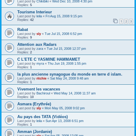
Last post by
Chikibiki
«
Wed Dec 10, 2008 4:30 pm
Replies:
5
Tourisme Interieur
Last post by
leila
«
Fri Aug 15, 2008 9:15 pm
Replies:
42
1
2
3
Rabat
Last post by
sly
«
Tue Jul 15, 2008 6:52 pm
Replies:
9
Attention aux Radars
Last post by
zara
«
Tue Jul 15, 2008 12:37 pm
Replies:
2
C L'ETE C YASMINE HAMMAMET
Last post by
myra
«
Thu Jun 19, 2008 1:55 pm
Replies:
1
la plus ancienne synagogue du monde en terre d islam.
Last post by
ritchie
«
Sat May 24, 2008 9:48 am
Replies:
1
Vivement les vacances
Last post by
Bachiroul
«
Wed May 14, 2008 11:37 am
Replies:
10
Asmara (Erythrée)
Last post by
sly
«
Mon May 05, 2008 9:02 pm
Au pays des TATA (Vidéos)
Last post by
leila
«
Sun Apr 13, 2008 6:51 pm
Replies:
1
Amman (Jordanie)
Last post by
sly
«
Sat Apr 05, 2008 12:05 pm