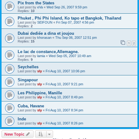
Pix from the States
Last post by
eVa
«
Wed Sep 26, 2007 9:59 pm
Replies:
10
Phuket , Phi Phi Island, Ko tapo et Bangkok, Thailand
Last post by
SEIFOUN
«
Fri Sep 07, 2007 4:56 pm
Replies:
2
Dubai dediée a dina et joujou
Last post by
khorasan
«
Thu Sep 06, 2007 12:51 pm
Replies:
15
1
2
Le lac de constance,Allemagne.
Last post by
lamia
«
Wed Sep 05, 2007 10:49 am
Replies:
9
Seychelles
Last post by
sly
«
Fri Aug 10, 2007 10:06 pm
Singapour
Last post by
sly
«
Fri Aug 10, 2007 9:21 pm
Les Philippine, Manille
Last post by
sly
«
Fri Aug 10, 2007 8:49 pm
Cuba, Havane
Last post by
sly
«
Fri Aug 10, 2007 8:34 pm
Inde
Last post by
sly
«
Fri Aug 10, 2007 8:26 pm
New Topic