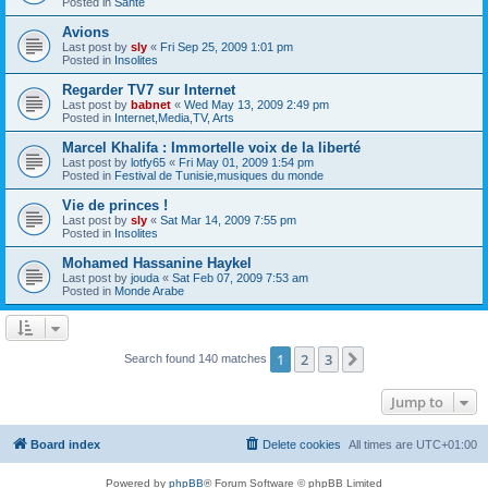
Posted in
Santé
Avions
Last post by
sly
«
Fri Sep 25, 2009 1:01 pm
Posted in
Insolites
Regarder TV7 sur Internet
Last post by
babnet
«
Wed May 13, 2009 2:49 pm
Posted in
Internet,Media,TV, Arts
Marcel Khalifa : Immortelle voix de la liberté
Last post by
lotfy65
«
Fri May 01, 2009 1:54 pm
Posted in
Festival de Tunisie,musiques du monde
Vie de princes !
Last post by
sly
«
Sat Mar 14, 2009 7:55 pm
Posted in
Insolites
Mohamed Hassanine Haykel
Last post by
jouda
«
Sat Feb 07, 2009 7:53 am
Posted in
Monde Arabe
1
2
3
Next
Search found 140 matches
Jump to
Board index
Delete cookies
All times are
UTC+01:00
Powered by
phpBB
® Forum Software © phpBB Limited