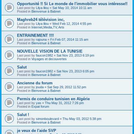
Opportunité !! Si Le monde de l'immobilier vous intéresse!!
Last post by
Lilya lilou
«
Sat May 10, 2014 10:11 am
Posted in
Bienvenue à Babnet
Maghreb24 télévision inc,
Last post by
Lilya lilou
«
Wed Feb 12, 2014 4:55 pm
Posted in
Internet,Media,TV, Arts
ENTRAINEMENT !!!!
Last post by
rajouna
«
Fri Feb 07, 2014 11:15 am
Posted in
Bienvenue à Babnet
NOUVELLE VISION DE LA TUNISIE
Last post by
faucon1982
«
Sat Nov 23, 2013 6:19 pm
Posted in
Voyages et decouvertes
Salut
Last post by
faucon1982
«
Sat Nov 23, 2013 6:05 pm
Posted in
Bienvenue à Babnet
Ancienne du forum
Last post by
jouda
«
Sat Sep 29, 2012 11:52 pm
Posted in
Bienvenue à Babnet
Permis de conduire tunisien en Algérie
Last post by
yas
«
Thu May 31, 2012 7:26 pm
Posted in
Expat forum
Salut !
Last post by
simonboulevard
«
Thu May 03, 2012 5:38 pm
Posted in
Bienvenue à Babnet
je veux de l'aide SVP