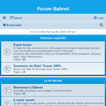
Forum Babnet
Babnet
Login
S
Board index
e
It is currently Sat Aug 08, 2026 5:34 pm
a
Tunisiens expatriés
r
Expat forum
c
Il s’agit d’un lieu de discussion, d’échange et d’entraide à disposition de tous
ceux qui résident ou souhaiteraient vivre à l’étranger.
h
proposez des informations utiles sur l’expatriation, fiches pratiques, dossiers
pays, coins interessants...
Topics:
60
Souvenirs de Dido! Tounsi 100%
Moi je suis Dido de Norvege mais Tounsi 100%...
Topics:
14
ça se discute
Bienvenue à Babnet
nouvelles,nouveaux vous frappez a la bonne porte.
Topics:
56
à coeur ouvert
Du plus léger au plus grave, ce forum aborde tous les thèmes de la vie et tente