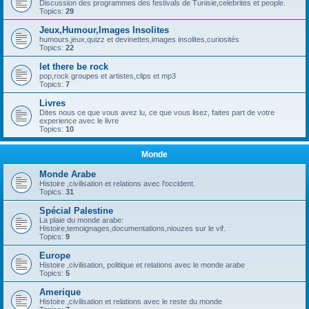
Discussion des programmes des festivals de Tunisie,celebrités et people.
Topics:
29
Jeux,Humour,Images Insolites
humours,jeux,quizz et devinettes,images insolites,curiosités
Topics:
22
let there be rock
pop,rock groupes et artistes,clips et mp3
Topics:
7
Livres
Dites nous ce que vous avez lu, ce que vous lisez, faites part de votre
experience avec le livre
Topics:
10
Monde
Monde Arabe
Histoire ,civilisation et relations avec l'occident.
Topics:
31
Spécial Palestine
La plaie du monde arabe:
Histoire,temoignages,documentations,niouzes sur le vif.
Topics:
9
Europe
Histoire ,civilisation, politique et relations avec le monde arabe
Topics:
5
Amerique
Histoire ,civilisation et relations avec le reste du monde