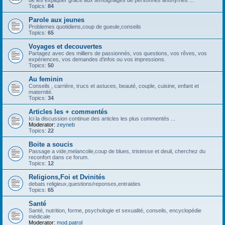
de les expliquer grâce aux témoignages de personnes anonymes ...
Topics:
84
Parole aux jeunes
Problemes quotidiens,coup de gueule,conseils
Topics:
65
Voyages et decouvertes
Partagez avec des milliers de passionnés, vos questions, vos rêves, vos
expériences, vos demandes d'infos ou vos impressions.
Topics:
50
Au feminin
Conseils , carrière, trucs et astuces, beauté, couple, cuisine, enfant et
maternité.
Topics:
34
Articles les + commentés
Ici la discussion continue des articles les plus commentés ...
Moderator:
zeyneb
Topics:
22
Boite a soucis
Passage a vide,melancolie,coup de blues, tristesse et deuil, cherchez du
reconfort dans ce forum.
Topics:
12
Religions,Foi et Dvinités
debats religieux,questions/reponses,entraides
Topics:
65
Santé
Santé, nutrition, forme, psychologie et sexualité, conseils, encyclopédie
médicale
Moderator:
mod.patrol