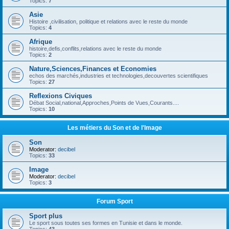
Topics:
7
Asie
Histoire ,civilisation, politique et relations avec le reste du monde
Topics:
4
Afrique
histoire,defis,conflits,relations avec le reste du monde
Topics:
2
Nature,Sciences,Finances et Economies
echos des marchés,industries et technologies,decouvertes scientifiques
Topics:
27
Reflexions Civiques
Débat Social,national,Approches,Points de Vues,Courants....
Topics:
10
Les métiers du Son et de l'Image
Son
Moderator:
decibel
Topics:
33
Image
Moderator:
decibel
Topics:
3
Forum Sport
Sport plus
Le sport sous toutes ses formes en Tunisie et dans le monde.