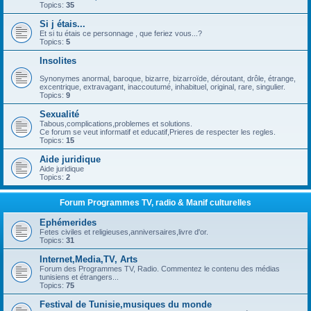
Topics:
35
Si j étais...
Et si tu étais ce personnage , que feriez vous...?
Topics:
5
Insolites
Synonymes anormal, baroque, bizarre, bizarroïde, déroutant, drôle, étrange,
excentrique, extravagant, inaccoutumé, inhabituel, original, rare, singulier.
Topics:
9
Sexualité
Tabous,complications,problemes et solutions.
Ce forum se veut informatif et educatif,Prieres de respecter les regles.
Topics:
15
Aide juridique
Aide juridique
Topics:
2
Forum Programmes TV, radio & Manif culturelles
Ephémerides
Fetes civiles et religieuses,anniversaires,livre d'or.
Topics:
31
Internet,Media,TV, Arts
Forum des Programmes TV, Radio. Commentez le contenu des médias
tunisiens et étrangers...
Topics:
75
Festival de Tunisie,musiques du monde