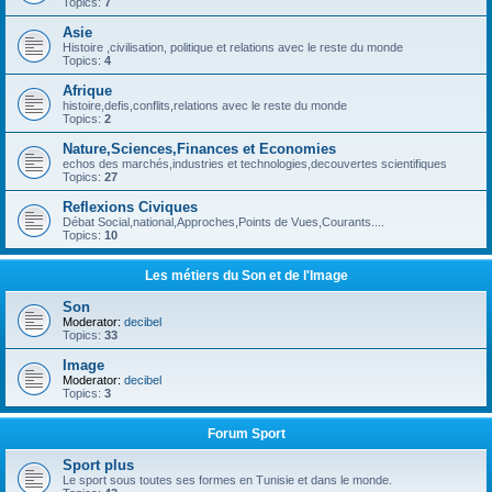
Topics:
7
Asie
Histoire ,civilisation, politique et relations avec le reste du monde
Topics:
4
Afrique
histoire,defis,conflits,relations avec le reste du monde
Topics:
2
Nature,Sciences,Finances et Economies
echos des marchés,industries et technologies,decouvertes scientifiques
Topics:
27
Reflexions Civiques
Débat Social,national,Approches,Points de Vues,Courants....
Topics:
10
Les métiers du Son et de l'Image
Son
Moderator:
decibel
Topics:
33
Image
Moderator:
decibel
Topics:
3
Forum Sport
Sport plus
Le sport sous toutes ses formes en Tunisie et dans le monde.