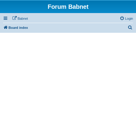
Forum Babnet
Babnet
Login
S
Board index
e
a
r
c
h