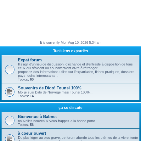
It is currently Mon Aug 10, 2026 5:34 am
Tunisiens expatriés
Expat forum
Il s’agit d’un lieu de discussion, d’échange et d’entraide à disposition de tous
ceux qui résident ou souhaiteraient vivre à l’étranger.
proposez des informations utiles sur l’expatriation, fiches pratiques, dossiers
pays, coins interessants...
Topics:
60
Souvenirs de Dido! Tounsi 100%
Moi je suis Dido de Norvege mais Tounsi 100%...
Topics:
14
ça se discute
Bienvenue à Babnet
nouvelles,nouveaux vous frappez a la bonne porte.
Topics:
56
à coeur ouvert
Du plus léger au plus grave, ce forum aborde tous les thèmes de la vie et tente