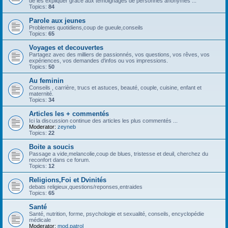
de les expliquer grâce aux témoignages de personnes anonymes ...
Topics:
84
Parole aux jeunes
Problemes quotidiens,coup de gueule,conseils
Topics:
65
Voyages et decouvertes
Partagez avec des milliers de passionnés, vos questions, vos rêves, vos
expériences, vos demandes d'infos ou vos impressions.
Topics:
50
Au feminin
Conseils , carrière, trucs et astuces, beauté, couple, cuisine, enfant et
maternité.
Topics:
34
Articles les + commentés
Ici la discussion continue des articles les plus commentés ...
Moderator:
zeyneb
Topics:
22
Boite a soucis
Passage a vide,melancolie,coup de blues, tristesse et deuil, cherchez du
reconfort dans ce forum.
Topics:
12
Religions,Foi et Dvinités
debats religieux,questions/reponses,entraides
Topics:
65
Santé
Santé, nutrition, forme, psychologie et sexualité, conseils, encyclopédie
médicale
Moderator:
mod.patrol