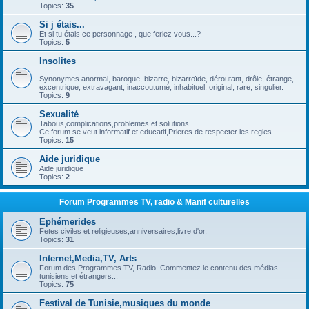
Topics:
35
Si j étais...
Et si tu étais ce personnage , que feriez vous...?
Topics:
5
Insolites
Synonymes anormal, baroque, bizarre, bizarroïde, déroutant, drôle, étrange,
excentrique, extravagant, inaccoutumé, inhabituel, original, rare, singulier.
Topics:
9
Sexualité
Tabous,complications,problemes et solutions.
Ce forum se veut informatif et educatif,Prieres de respecter les regles.
Topics:
15
Aide juridique
Aide juridique
Topics:
2
Forum Programmes TV, radio & Manif culturelles
Ephémerides
Fetes civiles et religieuses,anniversaires,livre d'or.
Topics:
31
Internet,Media,TV, Arts
Forum des Programmes TV, Radio. Commentez le contenu des médias
tunisiens et étrangers...
Topics:
75
Festival de Tunisie,musiques du monde