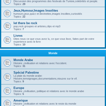
Discussion des programmes des festivals de Tunisie,celebrités et people.
Topics:
29
Jeux,Humour,Images Insolites
humours,jeux,quizz et devinettes,images insolites,curiosités
Topics:
22
let there be rock
pop,rock groupes et artistes,clips et mp3
Topics:
7
Livres
Dites nous ce que vous avez lu, ce que vous lisez, faites part de votre
experience avec le livre
Topics:
10
Monde
Monde Arabe
Histoire ,civilisation et relations avec l'occident.
Topics:
31
Spécial Palestine
La plaie du monde arabe:
Histoire,temoignages,documentations,niouzes sur le vif.
Topics:
9
Europe
Histoire ,civilisation, politique et relations avec le monde arabe
Topics:
5
Amerique
Histoire ,civilisation et relations avec le reste du monde