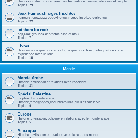
Discussion des programmes des festivals de Tunisie,celebrités et people.
Topics:
29
Jeux,Humour,Images Insolites
humours,jeux,quizz et devinettes,images insolites,curiosités
Topics:
22
let there be rock
pop,rock groupes et artistes,clips et mp3
Topics:
7
Livres
Dites nous ce que vous avez lu, ce que vous lisez, faites part de votre
experience avec le livre
Topics:
10
Monde
Monde Arabe
Histoire ,civilisation et relations avec l'occident.
Topics:
31
Spécial Palestine
La plaie du monde arabe:
Histoire,temoignages,documentations,niouzes sur le vif.
Topics:
9
Europe
Histoire ,civilisation, politique et relations avec le monde arabe
Topics:
5
Amerique
Histoire ,civilisation et relations avec le reste du monde