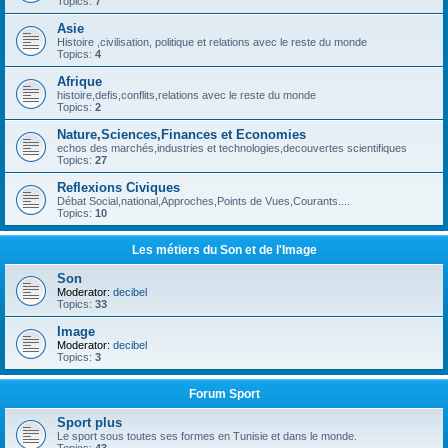
Topics:
7
Asie
Histoire ,civilisation, politique et relations avec le reste du monde
Topics:
4
Afrique
histoire,defis,conflits,relations avec le reste du monde
Topics:
2
Nature,Sciences,Finances et Economies
echos des marchés,industries et technologies,decouvertes scientifiques
Topics:
27
Reflexions Civiques
Débat Social,national,Approches,Points de Vues,Courants....
Topics:
10
Les métiers du Son et de l'Image
Son
Moderator:
decibel
Topics:
33
Image
Moderator:
decibel
Topics:
3
Forum Sport
Sport plus
Le sport sous toutes ses formes en Tunisie et dans le monde.