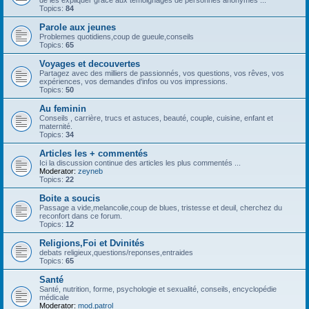
de les expliquer grâce aux témoignages de personnes anonymes ...
Topics:
84
Parole aux jeunes
Problemes quotidiens,coup de gueule,conseils
Topics:
65
Voyages et decouvertes
Partagez avec des milliers de passionnés, vos questions, vos rêves, vos
expériences, vos demandes d'infos ou vos impressions.
Topics:
50
Au feminin
Conseils , carrière, trucs et astuces, beauté, couple, cuisine, enfant et
maternité.
Topics:
34
Articles les + commentés
Ici la discussion continue des articles les plus commentés ...
Moderator:
zeyneb
Topics:
22
Boite a soucis
Passage a vide,melancolie,coup de blues, tristesse et deuil, cherchez du
reconfort dans ce forum.
Topics:
12
Religions,Foi et Dvinités
debats religieux,questions/reponses,entraides
Topics:
65
Santé
Santé, nutrition, forme, psychologie et sexualité, conseils, encyclopédie
médicale
Moderator:
mod.patrol