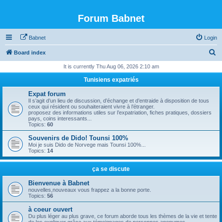
Forum Babnet
Babnet
Login
S
Board index
e
It is currently Thu Aug 06, 2026 2:10 am
a
Tunisiens expatriés
r
Expat forum
c
Il s’agit d’un lieu de discussion, d’échange et d’entraide à disposition de tous
ceux qui résident ou souhaiteraient vivre à l’étranger.
h
proposez des informations utiles sur l’expatriation, fiches pratiques, dossiers
pays, coins interessants...
Topics:
60
Souvenirs de Dido! Tounsi 100%
Moi je suis Dido de Norvege mais Tounsi 100%...
Topics:
14
ça se discute
Bienvenue à Babnet
nouvelles,nouveaux vous frappez a la bonne porte.
Topics:
56
à coeur ouvert
Du plus léger au plus grave, ce forum aborde tous les thèmes de la vie et tente