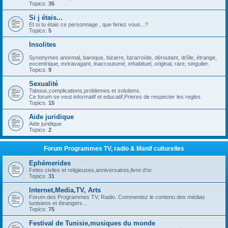
Topics:
35
Si j étais...
Et si tu étais ce personnage , que feriez vous...?
Topics:
5
Insolites
Synonymes anormal, baroque, bizarre, bizarroïde, déroutant, drôle, étrange,
excentrique, extravagant, inaccoutumé, inhabituel, original, rare, singulier.
Topics:
9
Sexualité
Tabous,complications,problemes et solutions.
Ce forum se veut informatif et educatif,Prieres de respecter les regles.
Topics:
15
Aide juridique
Aide juridique
Topics:
2
Forum Programmes TV, radio & Manif culturelles
Ephémerides
Fetes civiles et religieuses,anniversaires,livre d'or.
Topics:
31
Internet,Media,TV, Arts
Forum des Programmes TV, Radio. Commentez le contenu des médias
tunisiens et étrangers...
Topics:
75
Festival de Tunisie,musiques du monde