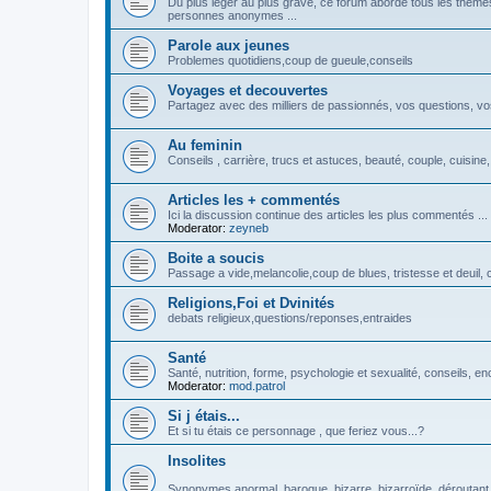
Du plus léger au plus grave, ce forum aborde tous les thèmes
personnes anonymes ...
Parole aux jeunes
Problemes quotidiens,coup de gueule,conseils
Voyages et decouvertes
Partagez avec des milliers de passionnés, vos questions, v
Au feminin
Conseils , carrière, trucs et astuces, beauté, couple, cuisine,
Articles les + commentés
Ici la discussion continue des articles les plus commentés ...
Moderator:
zeyneb
Boite a soucis
Passage a vide,melancolie,coup de blues, tristesse et deuil,
Religions,Foi et Dvinités
debats religieux,questions/reponses,entraides
Santé
Santé, nutrition, forme, psychologie et sexualité, conseils, e
Moderator:
mod.patrol
Si j étais...
Et si tu étais ce personnage , que feriez vous...?
Insolites
Synonymes anormal, baroque, bizarre, bizarroïde, déroutant, 