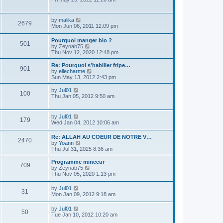
t
h
e
p
e
w
o
l
t
s
V
by
malika
a
2679
h
t
i
Mon Jun 06, 2011 12:09 pm
t
e
e
e
l
w
s
Pourquoi manger bio ?
a
501
t
t
V
by
Zeynab75
t
h
p
i
Thu Nov 12, 2020 12:48 pm
e
e
o
e
s
l
s
w
t
Re: Pourquoi s’habiller fripe…
a
901
t
t
p
V
by
ellecharme
t
h
o
i
Sun May 13, 2012 2:43 pm
e
e
s
e
s
l
t
w
V
by
Jul01
t
100
a
t
i
Thu Jan 05, 2012 9:50 am
p
t
h
e
o
e
e
w
s
s
l
t
t
V
by
Jul01
t
a
179
h
i
Wed Jan 04, 2012 10:06 am
p
t
e
e
o
e
l
w
s
s
Re: ALLAH AU COEUR DE NOTRE V…
a
2470
t
t
V
t
by
Yoann
t
h
i
p
Thu Jul 31, 2025 8:36 am
e
e
e
o
s
l
w
s
t
Programme minceur
a
709
t
t
p
V
by
Zeynab75
t
h
o
i
Thu Nov 05, 2020 1:13 pm
e
e
s
e
s
l
t
w
t
V
by
Jul01
a
31
t
p
i
Mon Jan 09, 2012 9:18 am
t
h
o
e
e
e
s
w
V
s
by
Jul01
l
50
t
t
i
t
Tue Jan 10, 2012 10:20 am
a
h
e
p
t