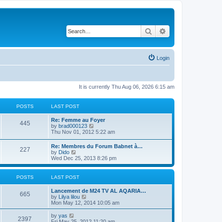
Search
Advanced search
Login
It is currently Thu Aug 06, 2026 6:15 am
POSTS
LAST POST
Re: Femme au Foyer
445
V
by
brad000123
i
Thu Nov 01, 2012 5:22 am
e
w
Re: Membres du Forum Babnet à…
227
t
V
by
Dido
h
i
Wed Dec 25, 2013 8:26 pm
e
e
l
w
a
t
POSTS
LAST POST
t
h
e
e
Lancement de M24 TV AL AQARIA…
s
l
665
V
by
Lilya lilou
t
a
i
Mon May 12, 2014 10:05 am
p
t
e
o
e
w
s
V
by
yas
s
2397
t
t
i
Fri May 25, 2012 11:20 am