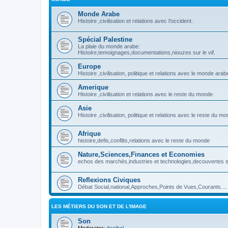
Monde Arabe
Histoire ,civilisation et relations avec l'occident.
Spécial Palestine
La plaie du monde arabe:
Histoire,temoignages,documentations,niouzes sur le vif.
Europe
Histoire ,civilisation, politique et relations avec le monde arab
Amerique
Histoire ,civilisation et relations avec le reste du monde
Asie
Histoire ,civilisation, politique et relations avec le reste du m
Afrique
histoire,defis,conflits,relations avec le reste du monde
Nature,Sciences,Finances et Economies
echos des marchés,industries et technologies,decouvertes sc
Reflexions Civiques
Débat Social,national,Approches,Points de Vues,Courants....
LES MÉTIERS DU SON ET DE L'IMAGE
Son