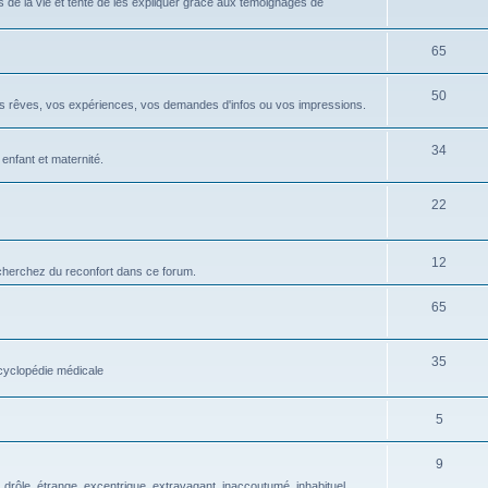
 de la vie et tente de les expliquer grâce aux témoignages de
65
50
os rêves, vos expériences, vos demandes d'infos ou vos impressions.
34
 enfant et maternité.
22
12
 cherchez du reconfort dans ce forum.
65
35
ncyclopédie médicale
5
9
drôle, étrange, excentrique, extravagant, inaccoutumé, inhabituel,