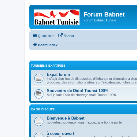
Forum Babnet
Forum Babnet Tunisie
Quick links
Babnet
Board index
TUNISIENS EXPATRIÉS
Expat forum
Il s’agit d’un lieu de discussion, d’échange et d’entraide à dis
proposez des informations utiles sur l’expatriation, fiches pra
Souvenirs de Dido! Tounsi 100%
Moi je suis Dido de Norvege mais Tounsi 100%...
ÇA SE DISCUTE
Bienvenue à Babnet
nouvelles,nouveaux vous frappez a la bonne porte.
à coeur ouvert