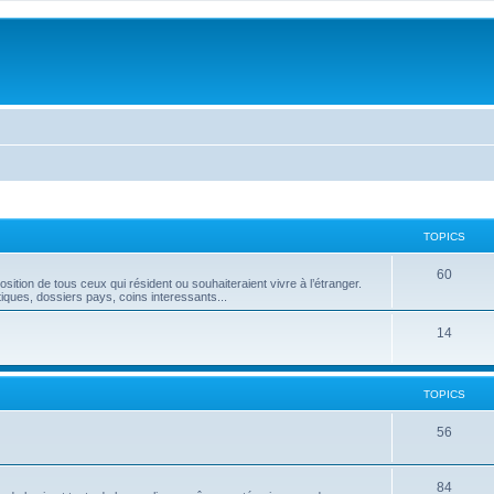
TOPICS
60
position de tous ceux qui résident ou souhaiteraient vivre à l’étranger.
tiques, dossiers pays, coins interessants...
14
TOPICS
56
84