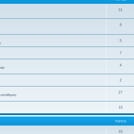
31
9
5
e
7
4
onde
2
27
ientifiques
10
TOPICS
33