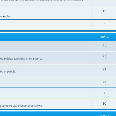
15
es regles.
2
TOPICS
31
75
 médias tunisiens et étrangers...
29
és et people.
22
7
10
t de votre experience avec le livre
TOPICS