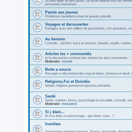
Du plus léger au plus grave, ce forum aborde tous les thèmes
personnes anonymes ...
Parole aux jeunes
Problemes quotidiens,coup de gueule,conseils
Voyages et decouvertes
Partagez avec des milliers de passionnés, vos questions, v
Au feminin
Conseils , carrière, trucs et astuces, beauté, couple, cuisine,
Articles les + commentés
Ici la discussion continue des articles les plus commentés ...
Moderator:
zeyneb
Boite a soucis
Passage a vide,melancolie,coup de blues, tristesse et deuil,
Religions,Foi et Dvinités
debats religieux,questions/reponses,entraides
Santé
Santé, nutrition, forme, psychologie et sexualité, conseils, e
Moderator:
mod.patrol
Si j étais...
Et si tu étais ce personnage , que feriez vous...?
Insolites
Synonymes anormal, baroque, bizarre, bizarroïde, déroutant, 