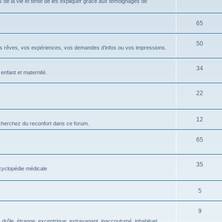
 de la vie et tente de les expliquer grâce aux témoignages de
65
50
os rêves, vos expériences, vos demandes d'infos ou vos impressions.
34
 enfant et maternité.
22
12
 cherchez du reconfort dans ce forum.
65
35
ncyclopédie médicale
5
9
drôle, étrange, excentrique, extravagant, inaccoutumé, inhabituel,