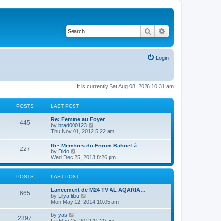
Search
Advanced search
Login
It is currently Sat Aug 08, 2026 10:31 am
POSTS
LAST POST
Re: Femme au Foyer
445
V
by
brad000123
i
Thu Nov 01, 2012 5:22 am
e
w
Re: Membres du Forum Babnet à…
227
t
V
by
Dido
h
i
Wed Dec 25, 2013 8:26 pm
e
e
l
w
a
t
POSTS
LAST POST
t
h
e
e
Lancement de M24 TV AL AQARIA…
s
l
665
V
by
Lilya lilou
t
a
i
Mon May 12, 2014 10:05 am
p
t
e
o
e
w
s
V
by
yas
s
2397
t
t
i
Fri May 25, 2012 11:20 am