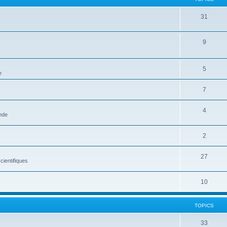
31
9
5
e
7
4
onde
2
27
ientifiques
10
TOPICS
33