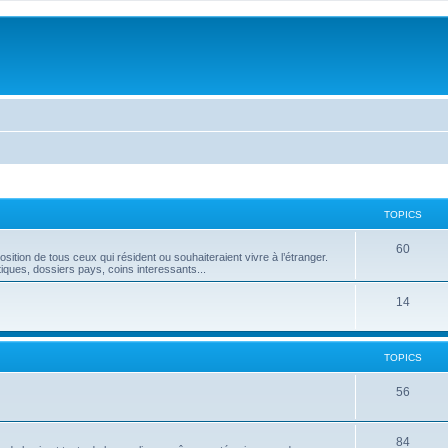
TOPICS
60
position de tous ceux qui résident ou souhaiteraient vivre à l’étranger.
tiques, dossiers pays, coins interessants...
14
TOPICS
56
84