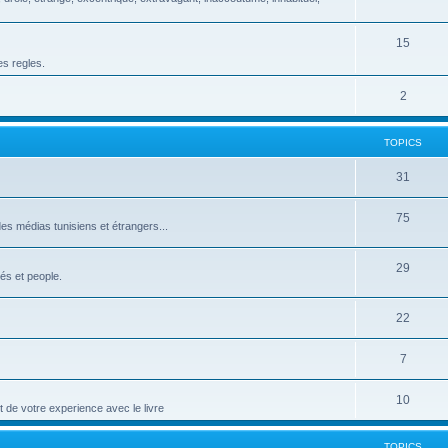
15
es regles.
2
TOPICS
31
75
 médias tunisiens et étrangers...
29
és et people.
22
7
10
t de votre experience avec le livre
TOPICS