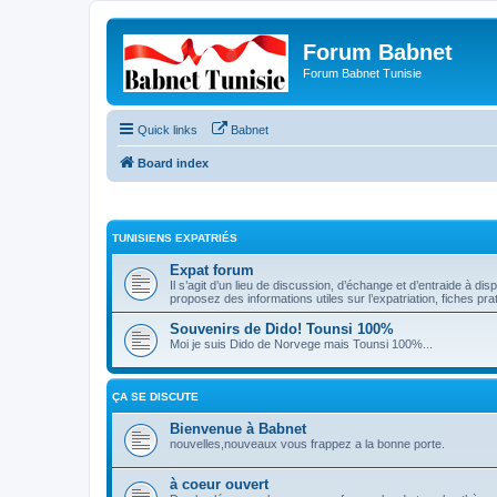
Forum Babnet
Forum Babnet Tunisie
Quick links
Babnet
Board index
TUNISIENS EXPATRIÉS
Expat forum
Il s’agit d’un lieu de discussion, d’échange et d’entraide à dis
proposez des informations utiles sur l’expatriation, fiches pra
Souvenirs de Dido! Tounsi 100%
Moi je suis Dido de Norvege mais Tounsi 100%...
ÇA SE DISCUTE
Bienvenue à Babnet
nouvelles,nouveaux vous frappez a la bonne porte.
à coeur ouvert