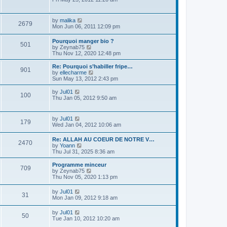
t
h
e
p
e
w
o
l
t
s
V
by
malika
a
2679
h
t
i
Mon Jun 06, 2011 12:09 pm
t
e
e
e
l
w
s
Pourquoi manger bio ?
a
501
t
t
V
by
Zeynab75
t
h
p
i
Thu Nov 12, 2020 12:48 pm
e
e
o
e
s
l
s
w
t
Re: Pourquoi s’habiller fripe…
a
901
t
t
p
V
by
ellecharme
t
h
o
i
Sun May 13, 2012 2:43 pm
e
e
s
e
s
l
t
w
V
by
Jul01
t
100
a
t
i
Thu Jan 05, 2012 9:50 am
p
t
h
e
o
e
e
w
s
s
l
t
t
V
by
Jul01
t
a
179
h
i
Wed Jan 04, 2012 10:06 am
p
t
e
e
o
e
l
w
s
s
Re: ALLAH AU COEUR DE NOTRE V…
a
2470
t
t
V
t
by
Yoann
t
h
i
p
Thu Jul 31, 2025 8:36 am
e
e
e
o
s
l
w
s
t
Programme minceur
a
709
t
t
p
V
by
Zeynab75
t
h
o
i
Thu Nov 05, 2020 1:13 pm
e
e
s
e
s
l
t
w
t
V
by
Jul01
a
31
t
p
i
Mon Jan 09, 2012 9:18 am
t
h
o
e
e
e
s
w
V
s
by
Jul01
l
50
t
t
i
t
Tue Jan 10, 2012 10:20 am
a
h
e
p
t