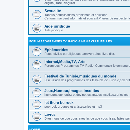
original, rare, singulier.
Sexualité
Tabous,complications,problemes et solutions.
Ce forum se veut informatif et educatif,Prieres de respecter l
Aide juridique
Aide juridique
FORUM PROGRAMMES TV, RADIO & MANIF CULTURELLES
Ephémerides
Fetes civiles et religieuses,anniversaires,livre d'or.
Internet,Media,TV, Arts
Forum des Programmes TV, Radio. Commentez le contenu des
Festival de Tunisie,musiques du monde
Discussion des programmes des festivals de Tunisie,celebrit
Jeux,Humour,Images Insolites
humours,jeux,quizz et devinettes,images insolites,curiosités
let there be rock
pop,rock groupes et artistes,clips et mp3
Livres
Dites nous ce que vous avez lu, ce que vous lisez, faites par
MONDE