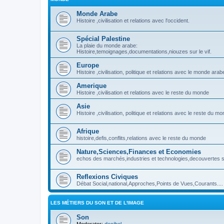
Monde Arabe
Histoire ,civilisation et relations avec l'occident.
Spécial Palestine
La plaie du monde arabe:
Histoire,temoignages,documentations,niouzes sur le vif.
Europe
Histoire ,civilisation, politique et relations avec le monde arab
Amerique
Histoire ,civilisation et relations avec le reste du monde
Asie
Histoire ,civilisation, politique et relations avec le reste du m
Afrique
histoire,defis,conflits,relations avec le reste du monde
Nature,Sciences,Finances et Economies
echos des marchés,industries et technologies,decouvertes sc
Reflexions Civiques
Débat Social,national,Approches,Points de Vues,Courants....
LES MÉTIERS DU SON ET DE L'IMAGE
Son