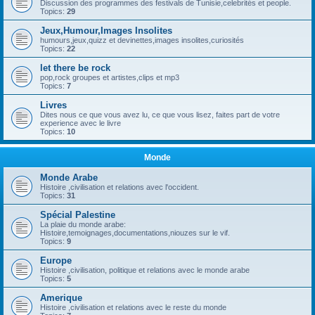
Discussion des programmes des festivals de Tunisie,celebrités et people.
Topics:
29
Jeux,Humour,Images Insolites
humours,jeux,quizz et devinettes,images insolites,curiosités
Topics:
22
let there be rock
pop,rock groupes et artistes,clips et mp3
Topics:
7
Livres
Dites nous ce que vous avez lu, ce que vous lisez, faites part de votre
experience avec le livre
Topics:
10
Monde
Monde Arabe
Histoire ,civilisation et relations avec l'occident.
Topics:
31
Spécial Palestine
La plaie du monde arabe:
Histoire,temoignages,documentations,niouzes sur le vif.
Topics:
9
Europe
Histoire ,civilisation, politique et relations avec le monde arabe
Topics:
5
Amerique
Histoire ,civilisation et relations avec le reste du monde