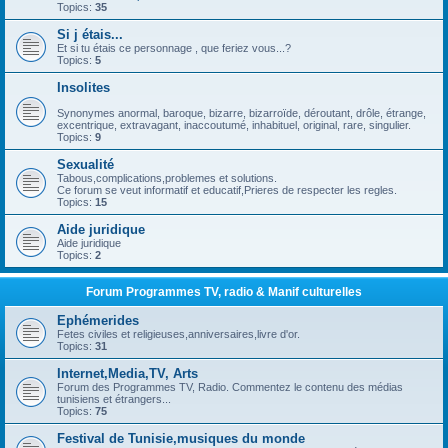
Topics:
35
Si j étais...
Et si tu étais ce personnage , que feriez vous...?
Topics:
5
Insolites
Synonymes anormal, baroque, bizarre, bizarroïde, déroutant, drôle, étrange,
excentrique, extravagant, inaccoutumé, inhabituel, original, rare, singulier.
Topics:
9
Sexualité
Tabous,complications,problemes et solutions.
Ce forum se veut informatif et educatif,Prieres de respecter les regles.
Topics:
15
Aide juridique
Aide juridique
Topics:
2
Forum Programmes TV, radio & Manif culturelles
Ephémerides
Fetes civiles et religieuses,anniversaires,livre d'or.
Topics:
31
Internet,Media,TV, Arts
Forum des Programmes TV, Radio. Commentez le contenu des médias
tunisiens et étrangers...
Topics:
75
Festival de Tunisie,musiques du monde