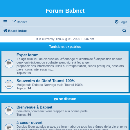
Forum Babnet
Babnet
Login
S
Board index
e
It is currently Thu Aug 06, 2026 10:46 pm
a
Tunisiens expatriés
r
Expat forum
c
Il s’agit d’un lieu de discussion, d’échange et d’entraide à disposition de tous
ceux qui résident ou souhaiteraient vivre à l’étranger.
h
proposez des informations utiles sur l’expatriation, fiches pratiques, dossiers
pays, coins interessants...
Topics:
60
Souvenirs de Dido! Tounsi 100%
Moi je suis Dido de Norvege mais Tounsi 100%...
Topics:
14
ça se discute
Bienvenue à Babnet
nouvelles,nouveaux vous frappez a la bonne porte.
Topics:
56
à coeur ouvert
Du plus léger au plus grave, ce forum aborde tous les thèmes de la vie et tente