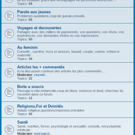
de les expliquer grâce aux témoignages de personnes anonymes ...
Topics:
84
Parole aux jeunes
Problemes quotidiens,coup de gueule,conseils
Topics:
65
Voyages et decouvertes
Partagez avec des milliers de passionnés, vos questions, vos rêves, vos
expériences, vos demandes d'infos ou vos impressions.
Topics:
50
Au feminin
Conseils , carrière, trucs et astuces, beauté, couple, cuisine, enfant et
maternité.
Topics:
34
Articles les + commentés
Ici la discussion continue des articles les plus commentés ...
Moderator:
zeyneb
Topics:
22
Boite a soucis
Passage a vide,melancolie,coup de blues, tristesse et deuil, cherchez du
reconfort dans ce forum.
Topics:
12
Religions,Foi et Dvinités
debats religieux,questions/reponses,entraides
Topics:
65
Santé
Santé, nutrition, forme, psychologie et sexualité, conseils, encyclopédie
médicale
Moderator:
mod.patrol