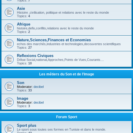
Topics:
7
Asie
Histoire ,civilisation, politique et relations avec le reste du monde
Topics:
4
Afrique
histoire,defis,conflits,relations avec le reste du monde
Topics:
2
Nature,Sciences,Finances et Economies
echos des marchés,industries et technologies,decouvertes scientifiques
Topics:
27
Reflexions Civiques
Débat Social,national,Approches,Points de Vues,Courants....
Topics:
10
Les métiers du Son et de l'Image
Son
Moderator:
decibel
Topics:
33
Image
Moderator:
decibel
Topics:
3
Forum Sport
Sport plus
Le sport sous toutes ses formes en Tunisie et dans le monde.